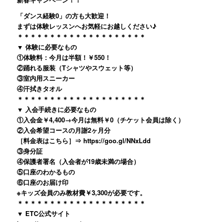
「ダンス経験0」の方も大歓迎！
まずは体験レッスンへお気軽にお越しください♪
＊＊＊＊＊＊＊＊＊＊＊＊＊＊＊＊＊＊＊＊
▼ 体験に必要なもの
①体験料：今月は半額！￥550！
②踊れる服装（Tシャツやスウェット等）
③室内用スニーカー
④汗拭きタオル
＊＊＊＊＊＊＊＊＊＊＊＊＊＊＊＊＊＊＊＊
▼ 入会手続きに必要なもの
①入会金￥4,400→今月は無料￥0（チケット会員は除く）
②入会希望コースの月謝2ヶ月分
［料金表はこちら］⇒ https://goo.gl/NNxLdd
③身分証
④保護者署名（入会者が19歳未満の場合）
⑤口座のわかるもの
⑥口座のお届け印
※キッズ会員のみ教材費￥3,300が必要です。
＊＊＊＊＊＊＊＊＊＊＊＊＊＊＊＊＊＊＊＊
▼ ETC公式サイト