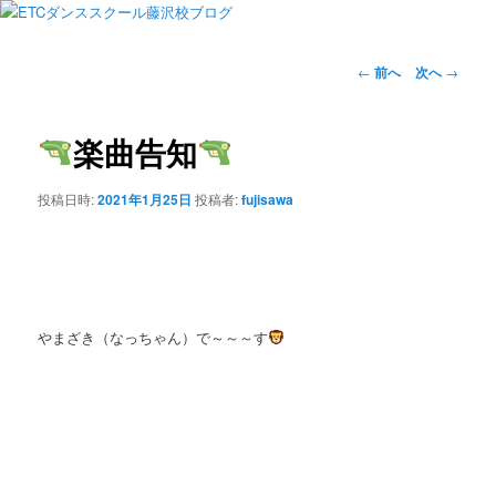
投
←
前へ
次へ
→
稿
ナ
ビ
楽曲告知
ゲ
ー
投稿日時:
2021年1月25日
投稿者:
fujisawa
シ
ョ
ン
やまざき（なっちゃん）で～～～す