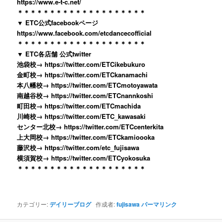
https://www.e-t-c.net/
＊＊＊＊＊＊＊＊＊＊＊＊＊＊＊＊＊＊＊＊
▼ ETC公式facebookページ
https://www.facebook.com/etcdancecofficial
＊＊＊＊＊＊＊＊＊＊＊＊＊＊＊＊＊＊＊＊
▼ ETC各店舗 公式twitter
池袋校→ https://twitter.com/ETCikebukuro
金町校→ https://twitter.com/ETCkanamachi
本八幡校→ https://twitter.com/ETCmotoyawata
南越谷校→ https://twitter.com/ETCnannkoshi
町田校→ https://twitter.com/ETCmachida
川崎校→ https://twitter.com/ETC_kawasaki
センター北校→ https://twitter.com/ETCcenterkita
上大岡校→ https://twitter.com/ETCkamioooka
藤沢校→ https://twitter.com/etc_fujisawa
横須賀校→ https://twitter.com/ETCyokosuka
＊＊＊＊＊＊＊＊＊＊＊＊＊＊＊＊＊＊＊＊
カテゴリー:
デイリーブログ
作成者:
fujisawa
パーマリンク