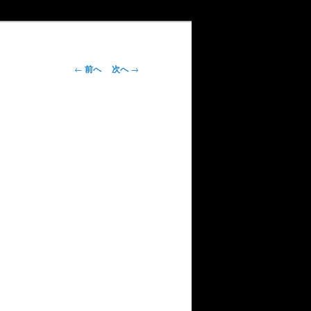
投
←
前へ
次へ
→
稿
ナ
ビ
ゲ
ー
シ
ョ
ン