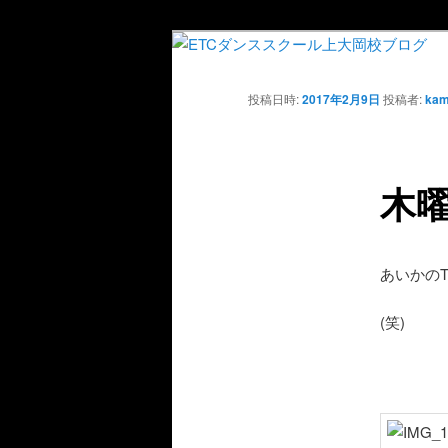
投稿日時:
2017年2月9日
投稿者:
kam
木曜
あいかの
(笑)