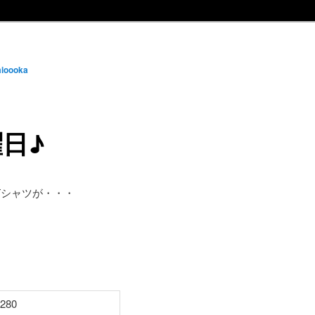
ioooka
日♪
Tシャツが・・・