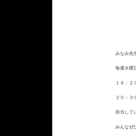
みなみ先
毎週火
１９：２０
２０：３０
担当して
みんなぜ