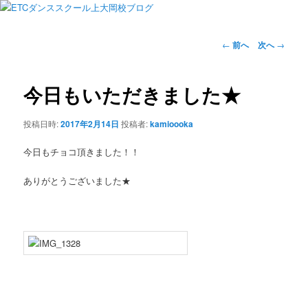
投
←
前へ
次へ
→
稿
ナ
ビ
今日もいただきました★
ゲ
ー
投稿日時:
2017年2月14日
投稿者:
kamioooka
シ
ョ
今日もチョコ頂きました！！
ン
ありがとうございました★