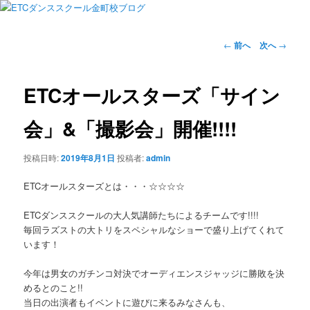
投
←
前へ
次へ
→
稿
ナ
ビ
ETCオールスターズ「サイン
ゲ
ー
会」&「撮影会」開催!!!!
シ
ョ
投稿日時:
2019年8月1日
投稿者:
admin
ン
ETCオールスターズとは・・・☆☆☆☆
ETCダンススクールの大人気講師たちによるチームです!!!!
毎回ラズストの大トリをスペシャルなショーで盛り上げてくれて
います！
今年は男女のガチンコ対決でオーディエンスジャッジに勝敗を決
めるとのこと!!
当日の出演者もイベントに遊びに来るみなさんも、