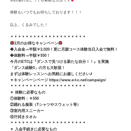
体験もいつでもお待ちしております！！！
以上、くるみでした！
＊＊＊＊＊＊＊＊＊＊＊＊＊＊＊＊＊＊＊＊
2月のお得なキャンペーン
◆入会金→半額￥2,020！更に月謝コース体験当日入会で無料！
◆体験料→半額￥550！
今月のETCは『ダンスで見つける新たな自分！！』を実施
「ダンス経験0」の方も大歓迎！
まずは体験レッスンへお気軽にお越しください♪
▼キャンペーンページ https://www.e-t-c.net/campaign/
＊＊＊＊＊＊＊＊＊＊＊＊＊＊＊＊＊＊＊＊
▼ 体験に必要なもの
①体験料：￥550
②踊れる服装（Tシャツやスウェット等）
③室内用スニーカー
④汗拭きタオル
＊＊＊＊＊＊＊＊＊＊＊＊＊＊＊＊＊＊＊＊
▼ 入会手続きに必要なもの