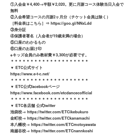
①入会金￥
4,400
→半額￥2,020。更に月謝コース体験当日入会で
無料
②入会希望コースの月謝2ヶ月分（チケット会員は除く）
［料金表はこちら］⇒ https://goo.gl/NNxLdd
③身分証
④保護者署名（入会者が19歳未満の場合）
⑤口座のわかるもの
⑥口座のお届け印
※キッズ会員のみ教材費￥3,300が必要です。
＊＊＊＊＊＊＊＊＊＊＊＊＊＊＊＊＊＊＊＊
▼ ETC公式サイト
https://www.e-t-c.net/
＊＊＊＊＊＊＊＊＊＊＊＊＊＊＊＊＊＊＊＊
▼ ETC公式facebookページ
https://www.facebook.com/etcdancecofficial
＊＊＊＊＊＊＊＊＊＊＊＊＊＊＊＊＊＊＊＊
▼ ETC各店舗 公式twitter
池袋校→ https://twitter.com/ETCikebukuro
金町校→ https://twitter.com/ETCkanamachi
本八幡校→ https://twitter.com/ETCmotoyawata
南越谷校→ https://twitter.com/ETCnannkoshi