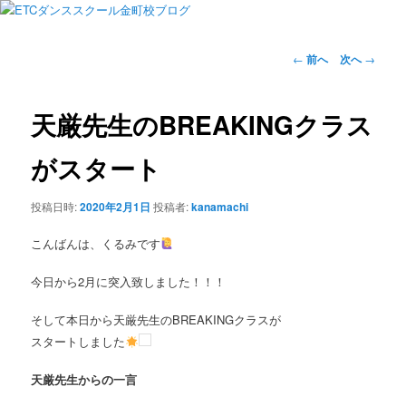
投
←
前へ
次へ
→
稿
ナ
ビ
天厳先生のBREAKINGクラス
ゲ
ー
がスタート
シ
ョ
投稿日時:
2020年2月1日
投稿者:
kanamachi
ン
こんばんは、くるみです
今日から2月に突入致しました！！！
そして本日から天厳先生のBREAKINGクラスが
スタートしました
天厳先生からの一言