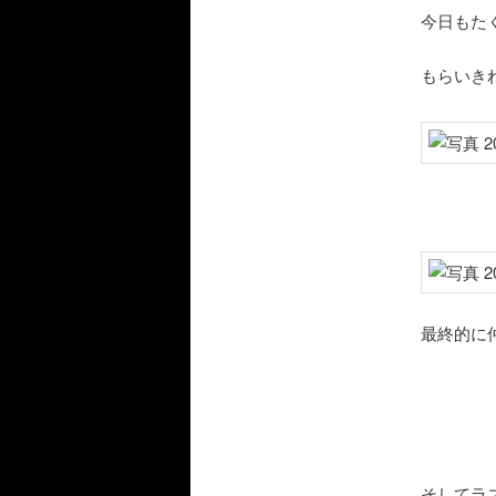
今日もた
もらいき
最終的に仲
そしてラ