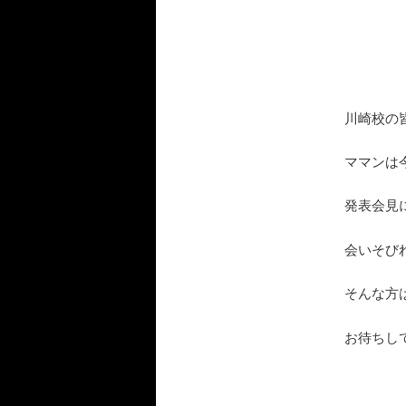
川崎校の
ママンは
発表会見に
会いそび
そんな方は
お待ちし