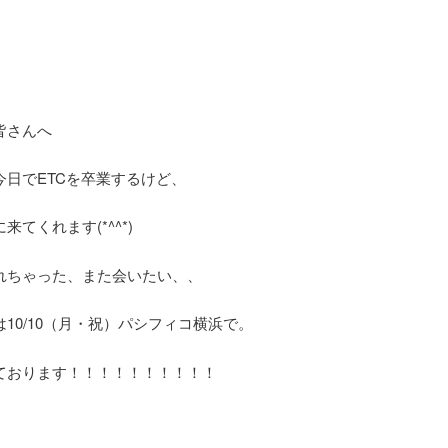
皆さんへ
今日でETCを卒業するけど、
来てくれます(*^^*)
れちゃった、また会いたい、、
10/10（月・祝）パシフィコ横浜で。
ております！！！！！！！！！！