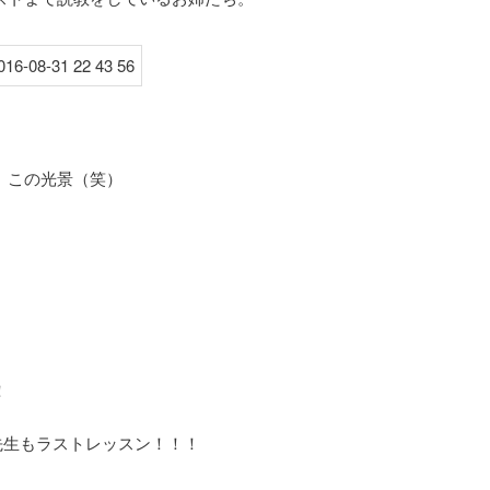
、この光景（笑）
！
A先生もラストレッスン！！！