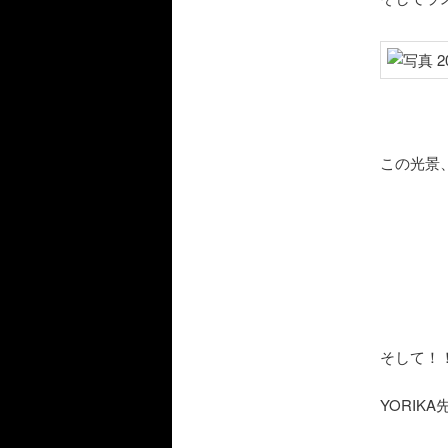
この光景
そして！
YORIK