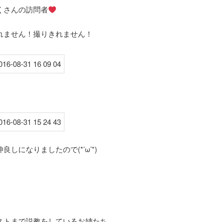
くさんの訪問者
れません！撮りきれません！
良しになりましたので(*’ω’*)
ストまで説教をしているお姉たち。