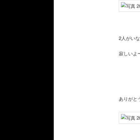
2人がい
寂しいよ
ありがと