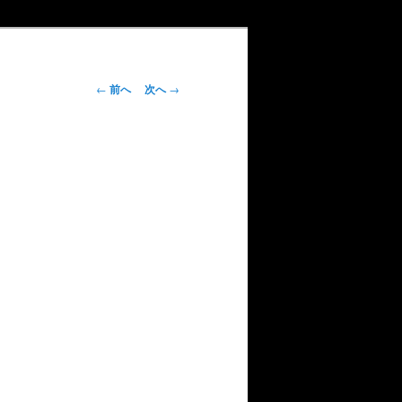
投
←
前へ
次へ
→
稿
ナ
ビ
ゲ
ー
シ
ョ
ン