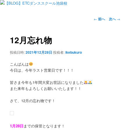
投
←
前へ
次へ
→
稿
ナ
ビ
12月忘れ物
ゲ
ー
投稿日時:
2021年12月28日
投稿者:
ikebukuro
シ
ョ
こんばんは
ン
今日は、今年ラスト営業日です！！！
皆さま今年も1年間大変お世話になりました
また来年もよろしくお願いいたします！！
さて、12月の忘れ物です！
1月28日
までの保管となります！