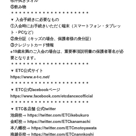
④汗拭きタオル
⑤飲み物
＊＊＊＊＊＊＊＊＊＊＊＊＊＊＊＊＊＊＊＊
▼ 入会手続きに必要なもの
①入会時にお手続きいただく端末（スマートフォン・タブレッ
ト・PCなど）
②身分証（キッズの場合、保護者様の身分証）
③クレジットカード情報
※19歳未満のご入会の場合は、重要事項説明書の保護者署名が必
要となります。
＊＊＊＊＊＊＊＊＊＊＊＊＊＊＊＊＊＊＊＊
▼ ETC公式サイト
https://www.e-t-c.net/
＊＊＊＊＊＊＊＊＊＊＊＊＊＊＊＊＊＊＊＊
▼ ETC公式facebookページ
https://www.facebook.com/etcdancecofficial
＊＊＊＊＊＊＊＊＊＊＊＊＊＊＊＊＊＊＊＊
▼ ETC各店舗 公式twitter
池袋校→ https://twitter.com/ETCikebukuro
金町校→ https://twitter.com/ETCkanamachi
本八幡校→ https://twitter.com/ETCmotoyawata
南越谷校→ https://twitter.com/ETCnannkoshi