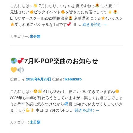
こんにちは～
7月になり、いよいよ夏ですねっ
この夏！！
見逃せない
ビックイベント
を皆さまにお届けします
ETCサマースクール2026開催決定
豪華講師による
4レッスン
受けれるスペシャルな1日です
HI …
続きを読む
→
カテゴリー:
未分類
7月K-POP楽曲のお知らせ
投稿日時:
2026年6月28日
投稿者:
ikebukuro
こんにちは～
6月も終わり、夏に近づいてきていますね
2026年も半年が終わろうとしていますが、楽しくお過ごしでしょ
うか⁇
体調に気をつけながら
夏に向けて体力づくりしていき
ましょう
本日は!!7月のK-PO …
続きを読む
→
カテゴリー:
未分類