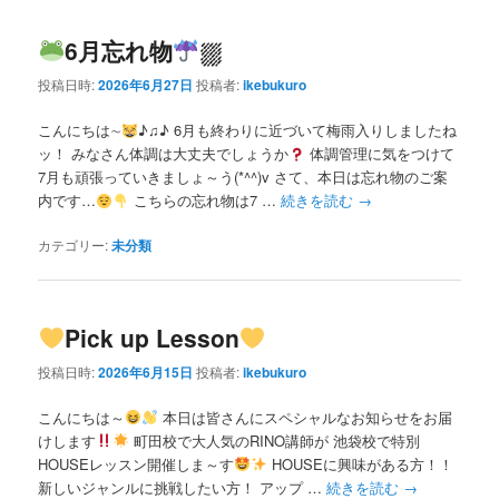
6月忘れ物
⛆
投稿日時:
2026年6月27日
投稿者:
ikebukuro
こんにちは∼
♪♫♪ 6月も終わりに近づいて梅雨入りしましたね
ッ！ みなさん体調は大丈夫でしょうか
体調管理に気をつけて
7月も頑張っていきましょ～う(*^^)v さて、本日は忘れ物のご案
内です…
こちらの忘れ物は7 …
続きを読む
→
カテゴリー:
未分類
Pick up Lesson
投稿日時:
2026年6月15日
投稿者:
ikebukuro
こんにちは～
本日は皆さんにスペシャルなお知らせをお届
けします
町田校で大人気のRINO講師が 池袋校で特別
HOUSEレッスン開催しま～す
HOUSEに興味がある方！！
新しいジャンルに挑戦したい方！ アップ …
続きを読む
→