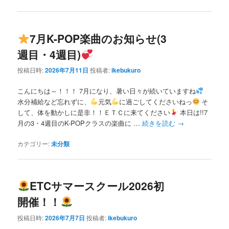
7月K-POP楽曲のお知らせ(3
週目・4週目)
投稿日時:
2026年7月11日
投稿者:
ikebukuro
こんにちは～！！！ 7月になり、暑い日々が続いていますね
水分補給など忘れずに、
元気
に過ごしてくださいねっ
そ
して、体を動かしに是非！！ＥＴＣに来てください
本日は!!7
月の3・4週目のK-POPクラスの楽曲に …
続きを読む
→
カテゴリー:
未分類
ETCサマースクール2026初
開催！！
投稿日時:
2026年7月7日
投稿者:
ikebukuro