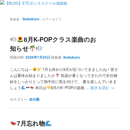
ikebukuro
投稿者「
」のアーカイブ
8月K-POPクラス楽曲のお
知らせ
投稿日時:
2026年7月25日
投稿者:
ikebukuro
こんにちは～
7月も終わり8月が近づいてきましたね！皆さ
んは夏休み始まりましたか
気温が暑くなってきたので水分補
給をしっかりとって熱中症に気を付けて、 夏を楽しんでいきま
しょう
本日は
8月のKｰPOPの楽曲 …
続きを読む
→
カテゴリー:
未分類
7月忘れ物