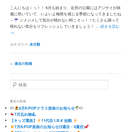
こんにちは～っ！！ 6月も始まり、近所の公園にはアジサイが綺
麗に咲いていて、いよいよ梅雨を感じる季節になってきましたね
～
ジメジメして気分が晴れない時こそっ！！たくさん踊って
晴れない気分もリフレッシュしていきましょう！ …
続きを読む
→
カテゴリー:
未分類
投
←
過去の投稿
稿
ナ
ビ
検
ゲ
索
ー
シ
最近の投稿
ョ
8月K-POPクラス楽曲のお知らせ
ン
7月忘れ物
【キッズ選抜】
11代目 I.B.K 始動
7月K-POP楽曲のお知らせ(3週目・4週目)