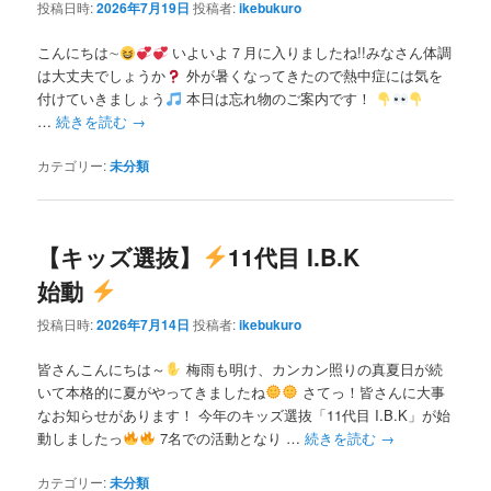
投稿日時:
2026年7月19日
投稿者:
ikebukuro
こんにちは∼
いよいよ７月に入りましたね!!みなさん体調
は大丈夫でしょうか
外が暑くなってきたので熱中症には気を
付けていきましょう
本日は忘れ物のご案内です！
…
続きを読む
→
カテゴリー:
未分類
【キッズ選抜】
11代目 I.B.K
始動
投稿日時:
2026年7月14日
投稿者:
ikebukuro
皆さんこんにちは～
梅雨も明け、カンカン照りの真夏日が続
いて本格的に夏がやってきましたね
さてっ！皆さんに大事
なお知らせがあります！ 今年のキッズ選抜「11代目 I.B.K」が始
動しましたっ
7名での活動となり …
続きを読む
→
カテゴリー:
未分類