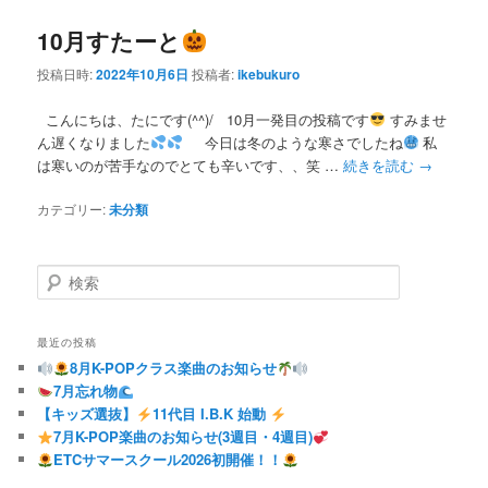
10月すたーと
投稿日時:
2022年10月6日
投稿者:
ikebukuro
こんにちは、たにです(^^)/ 10月一発目の投稿です
すみませ
ん遅くなりました
今日は冬のような寒さでしたね
私
は寒いのが苦手なのでとても辛いです、、笑 …
続きを読む
→
カテゴリー:
未分類
検
索
最近の投稿
8月K-POPクラス楽曲のお知らせ
7月忘れ物
【キッズ選抜】
11代目 I.B.K 始動
7月K-POP楽曲のお知らせ(3週目・4週目)
ETCサマースクール2026初開催！！