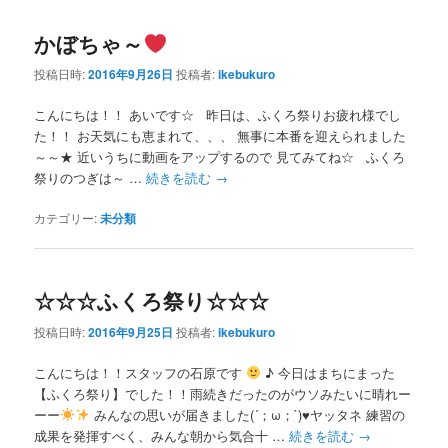
かぼちゃ～
投稿日時:
2016年9月26日
投稿者:
ikebukuro
こんにちは！！ あいです☆ 昨日は、ふくろ祭りお疲れ様でし
た！！ お天気にも恵まれて、、、 無事に本番を迎えられました
～～★ 近いうちに動画をアップするので 見てみてね☆ ふくろ
祭りのつぎは～ …
続きを読む
→
カテゴリー:
未分類
☆☆☆ふくろ祭り☆☆☆
投稿日時:
2016年9月25日
投稿者:
ikebukuro
こんにちは！！スタッフの石原です
♪ 今日はまちにまった
【ふくろ祭り】でした！！雨続きだったのがウソみたいに晴れー
ーー
みんなの思いが届きました(´；ω；`)
♥
ヤッタネ 練習の
成果を発揮すべく、みんな朝から気合十 …
続きを読む
→