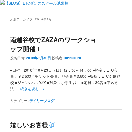
月別アーカイブ:
2016年9月
南越谷校でZAZAのワークショ
ップ開催！
投稿日時:
2016年9月30日
投稿者:
ikebukuro
■日程：2016年10月23日（日）12：30～14：00 ■料金：ETC会
員：￥2,500／チケット会員、非会員￥3,500 ■場所：ETC南越谷
校 ■ジャンル：JAZZ ■対象：小学生以上 ■定員：30名 ■申込方
法 …
続きを読む
→
カテゴリー:
デイリーブログ
嬉しいお客様