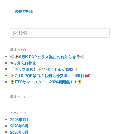
投
←
過去の投稿
稿
ナ
ビ
検
ゲ
索
ー
シ
最近の投稿
ョ
8月K-POPクラス楽曲のお知らせ
ン
7月忘れ物
【キッズ選抜】
11代目 I.B.K 始動
7月K-POP楽曲のお知らせ(3週目・4週目)
ETCサマースクール2026初開催！！
最近のコメント
アーカイブ
2026年7月
2026年6月
2026年5月