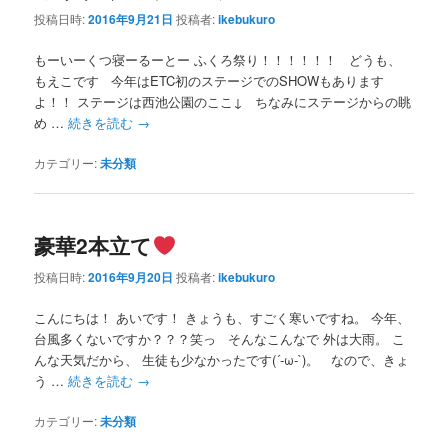
投稿日時:
2016年9月21日
投稿者:
ikebukuro
もーいーくつ寝ーるーとー ふくろ祭り！！！！！！ どうも、
もえこです 今年はETC初のステージでのSHOWもあります
よ！！ ステージは西池公園のここ↓ ちなみにステージからの眺
め …
続きを読む
→
カテゴリー:
未分類
豪華2本立て
投稿日時:
2016年9月20日
投稿者:
ikebukuro
こんにちは！ あいです！ きょうも、すごく寒いですね。 今年、
台風多くないですか？？？笑っ そんなこんなで 外は大雨。 こ
んな天気だから、 生徒も少なかったです(´-ω-`)。 なので、きょ
う …
続きを読む
→
カテゴリー:
未分類