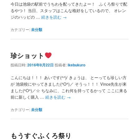
今日は池袋の駅前でうちわを配ってきたよー！ ふくろ祭りで配
るやつ！ 当日、スタッフはこんな格好をしているので、 オレン
ジのハッピの …
続きを読む
→
カテゴリー:
未分類
珍ショット
投稿日時:
2016年9月22日
投稿者:
ikebukuro
こんにちは！！！ あいです(^^)/ きょうは、 とーっても珍しい方
が 池袋校にやってきました(^O^)／ そうっ！！！ Vince先生が来
ました(^O^)／☆ ちなみに、これ何を持ってるかって ここに来る
前に新しく購入 …
続きを読む
→
カテゴリー:
未分類
もうすぐふくろ祭り