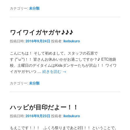
カテゴリー:
未分類
ワイワイガヤガヤ♪♪♪
投稿日時:
2016年9月24日
投稿者:
ikebukuro
こんにちは！ そして初めまして。スタッフの石原で
す (*’ω’*)！！ 皆さんお休みいかがお過ごしですか？♪ ETC池袋
校、土曜日のデイタイムはKidsダンサーたちが沢山！！ ワイワ
イガヤガヤいつ …
続きを読む
→
カテゴリー:
未分類
ハッピが目印だよー！！
投稿日時:
2016年9月23日
投稿者:
ikebukuro
もえこです！！！ ふくろ祭りまであと2日！！ ということで。