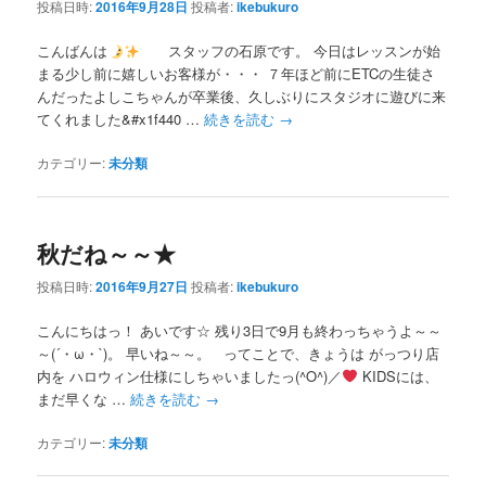
投稿日時:
2016年9月28日
投稿者:
ikebukuro
こんばんは
スタッフの石原です。 今日はレッスンが始
まる少し前に嬉しいお客様が・・・ ７年ほど前にETCの生徒さ
んだったよしこちゃんが卒業後、久しぶりにスタジオに遊びに来
てくれました&#x1f440 …
続きを読む
→
カテゴリー:
未分類
秋だね～～★
投稿日時:
2016年9月27日
投稿者:
ikebukuro
こんにちはっ！ あいです☆ 残り3日で9月も終わっちゃうよ～～
～(´・ω・`)。 早いね～～。 ってことで、きょうは がっつり店
内を ハロウィン仕様にしちゃいましたっ(^O^)／
KIDSには、
まだ早くな …
続きを読む
→
カテゴリー:
未分類