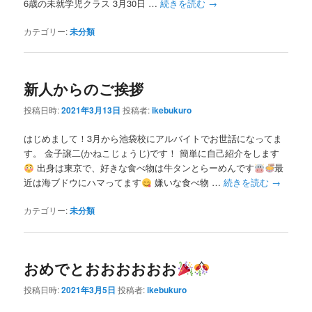
6歳の未就学児クラス 3月30日 …
続きを読む
→
カテゴリー:
未分類
新人からのご挨拶
投稿日時:
2021年3月13日
投稿者:
ikebukuro
はじめまして！3月から池袋校にアルバイトでお世話になってま
す。 金子譲二(かねこじょうじ)です！ 簡単に自己紹介をします
出身は東京で、好きな食べ物は牛タンとらーめんです
最
近は海ブドウにハマってます
嫌いな食べ物 …
続きを読む
→
カテゴリー:
未分類
おめでとおおおおおお
投稿日時:
2021年3月5日
投稿者:
ikebukuro