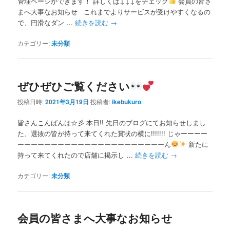
管理ページができます！ 詳しくは↓↓↓をチェック
会員の皆さ
まへ大事なお知らせ これまでよりサービスが受けやすくなるの
で、円滑なダン …
続きを読む
→
カテゴリー:
未分類
ぜひぜひご覧ください
投稿日時:
2021年3月19日
投稿者:
ikebukuro
皆さんこんばんは☆彡 本日!! 先日のブログにてお知らせしまし
た、選抜の皆が持って来てくれた賞状の横に!!!!!!! じゃーーーー
ーーーーーーーーーーーーーーーーーーーーーーん
新たに
持って来てくれたので店舗に掲示し …
続きを読む
→
カテゴリー:
未分類
会員の皆さまへ大事なお知らせ