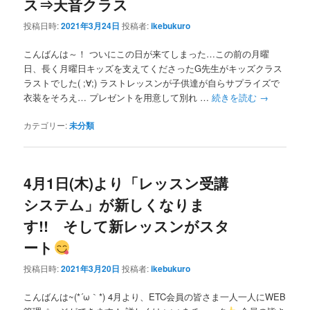
ス⇒天音クラス
投稿日時:
2021年3月24日
投稿者:
ikebukuro
こんばんは～！ ついにこの日が来てしまった…この前の月曜
日、長く月曜日キッズを支えてくださったG先生がキッズクラス
ラストでした( ;∀;) ラストレッスンが子供達が自らサプライズで
衣装をそろえ… プレゼントを用意して別れ …
続きを読む
→
カテゴリー:
未分類
4月1日(木)より「レッスン受講
システム」が新しくなりま
す!! そして新レッスンがスタ
ート
投稿日時:
2021年3月20日
投稿者:
ikebukuro
こんばんは~(*´ω｀*) 4月より、ETC会員の皆さま一人一人にWEB