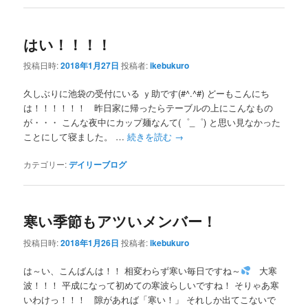
はい！！！！
投稿日時:
2018年1月27日
投稿者:
ikebukuro
久しぶりに池袋の受付にいる ｙ助です(#^.^#) どーもこんにち
は！！！！！！ 昨日家に帰ったらテーブルの上にこんなもの
が・・・ こんな夜中にカップ麺なんて(゜_゜) と思い見なかった
ことにして寝ました。 …
続きを読む
→
カテゴリー:
デイリーブログ
寒い季節もアツいメンバー！
投稿日時:
2018年1月26日
投稿者:
ikebukuro
は～い、こんばんは！！ 相変わらず寒い毎日ですね～
大寒
波！！！ 平成になって初めての寒波らしいですね！ そりゃあ寒
いわけっ！！！ 隙があれば「寒い！」 それしか出てこないで