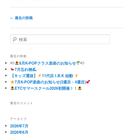
投
←
過去の投稿
稿
ナ
ビ
検
ゲ
索
ー
シ
最近の投稿
ョ
8月K-POPクラス楽曲のお知らせ
ン
7月忘れ物
【キッズ選抜】
11代目 I.B.K 始動
7月K-POP楽曲のお知らせ(3週目・4週目)
ETCサマースクール2026初開催！！
最近のコメント
アーカイブ
2026年7月
2026年6月