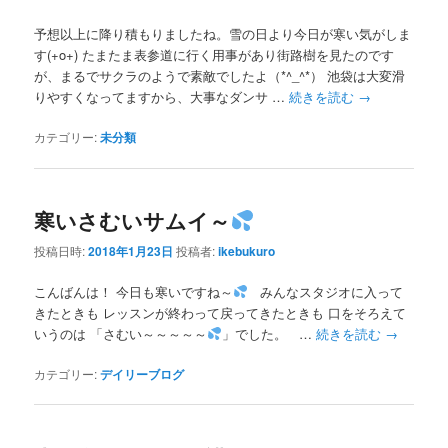
予想以上に降り積もりましたね。雪の日より今日が寒い気がしま
す(+o+) たまたま表参道に行く用事があり街路樹を見たのです
が、まるでサクラのようで素敵でしたよ（*^_^*） 池袋は大変滑
りやすくなってますから、大事なダンサ …
続きを読む
→
カテゴリー:
未分類
寒いさむいサムイ～
投稿日時:
2018年1月23日
投稿者:
ikebukuro
こんばんは！ 今日も寒いですね～
みんなスタジオに入って
きたときも レッスンが終わって戻ってきたときも 口をそろえて
いうのは 「さむい～～～～～
」でした。 …
続きを読む
→
カテゴリー:
デイリーブログ