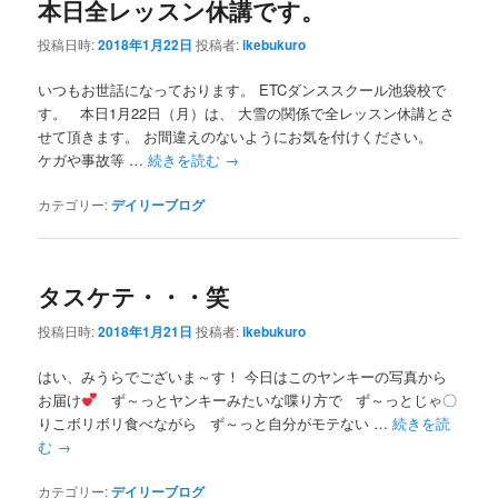
本日全レッスン休講です。
投稿日時:
2018年1月22日
投稿者:
ikebukuro
いつもお世話になっております。 ETCダンススクール池袋校で
す。 本日1月22日（月）は、 大雪の関係で全レッスン休講とさ
せて頂きます。 お間違えのないようにお気を付けください。
ケガや事故等 …
続きを読む
→
カテゴリー:
デイリーブログ
タスケテ・・・笑
投稿日時:
2018年1月21日
投稿者:
ikebukuro
はい、みうらでございま～す！ 今日はこのヤンキーの写真から
お届け
ず～っとヤンキーみたいな喋り方で ず～っとじゃ〇
りこボリボリ食べながら ず～っと自分がモテない …
続きを読
む
→
カテゴリー:
デイリーブログ