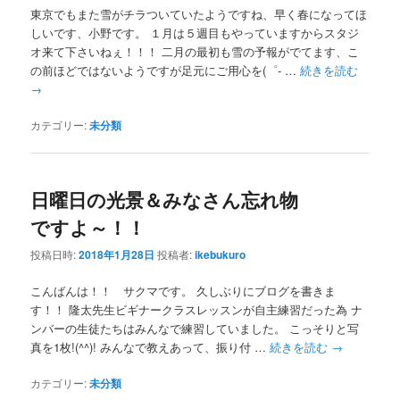
東京でもまた雪がチラついていたようですね、早く春になってほ
しいです、小野です。 １月は５週目もやっていますからスタジ
オ来て下さいねぇ！！！ 二月の最初も雪の予報がでてます、こ
の前ほどではないようですが足元にご用心を(゜- …
続きを読む
→
カテゴリー:
未分類
日曜日の光景＆みなさん忘れ物
ですよ～！！
投稿日時:
2018年1月28日
投稿者:
ikebukuro
こんばんは！！ サクマです。 久しぶりにブログを書きま
す！！ 隆太先生ビギナークラスレッスンが自主練習だった為 ナ
ンバーの生徒たちはみんなで練習していました。 こっそりと写
真を1枚!(^^)! みんなで教えあって、振り付 …
続きを読む
→
カテゴリー:
未分類