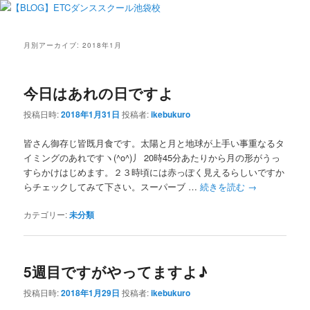
月別アーカイブ:
2018年1月
今日はあれの日ですよ
投稿日時:
2018年1月31日
投稿者:
ikebukuro
皆さん御存じ皆既月食です。太陽と月と地球が上手い事重なるタ
イミングのあれですヽ(^o^)丿 20時45分あたりから月の形がうっ
すらかけはじめます。２３時頃には赤っぽく見えるらしいですか
らチェックしてみて下さい。スーパーブ …
続きを読む
→
カテゴリー:
未分類
5週目ですがやってますよ♪
投稿日時:
2018年1月29日
投稿者:
ikebukuro