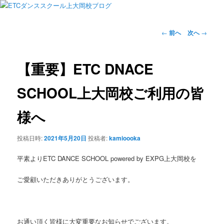
投
←
前へ
次へ
→
稿
ナ
ビ
【重要】ETC DNACE
ゲ
ー
SCHOOL上大岡校ご利用の皆
シ
ョ
様へ
ン
投稿日時:
2021年5月20日
投稿者:
kamioooka
平素よりETC DANCE SCHOOL powered by EXPG上大岡校を
ご愛顧いただきありがとうございます。
お通い頂く皆様に大変重要なお知らせでございます。