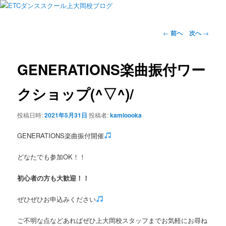
投
←
前へ
次へ
→
稿
ナ
ビ
GENERATIONS楽曲振付ワー
ゲ
ー
クショップ(^▽^)/
シ
ョ
投稿日時:
2021年5月31日
投稿者:
kamioooka
ン
GENERATIONS楽曲振付開催
どなたでも参加OK！！
初心者の方も大歓迎！！
ぜひぜひお申込みください
ご不明な点などあればぜひ上大岡校スタッフまでお気軽にお尋ね