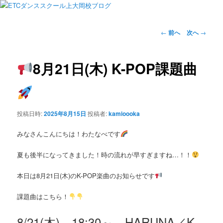
投
←
前へ
次へ
→
稿
ナ
ビ
8月21日(木) K-POP課題曲
ゲ
ー
シ
ョ
投稿日時:
2025年8月15日
投稿者:
kamioooka
ン
みなさんこんにちは！わたなべです
夏も後半になってきました！時の流れが早すぎますね…！！
本日は8月21日(木)のK-POP楽曲のお知らせです
課題曲はこちら！
8/21(木) 18:30～ HARUNA／K-