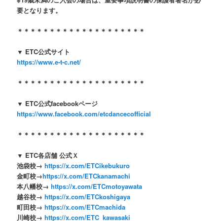
要となります。
＊＊＊＊＊＊＊＊＊＊＊＊＊＊＊＊＊＊＊＊
▼ ETC
公式サイト
https://www.e-t-c.net/
＊＊＊＊＊＊＊＊＊＊＊＊＊＊＊＊＊＊＊＊
▼ ETC
公式
facebook
ページ
https://www.facebook.com/etcdancecofficial
＊＊＊＊＊＊＊＊＊＊＊＊＊＊＊＊＊＊＊＊
▼ ETC
各店舗
公式
Ｘ
池袋校
→
https://x.com/ETCikebukuro
金町校
→
https://x.com/ETCkanamachi
本八幡校
→
https://x.com/ETCmotoyawata
越谷校
→
https://x.com/ETCkoshigaya
町田校
→
https://x.com/ETCmachida
川崎校
→
https://x.com/ETC_kawasaki