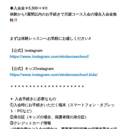
◆入会金￥5,500⇒￥0
体験から1週間以内のお手続きで月謝コース入会の場合入会金無
料
まずは体験レッスンへお気軽にお越しください♪
【公式】instagram
https://www.instagram.com/etcdanceschool/
【公式】キッズinstagram
https://www.instagram.com/etcdanceschool.kids/
＊＊＊＊＊＊＊＊＊＊＊＊＊＊＊＊＊＊＊＊
▼
入会手続きに必要なもの
①
入会時にお手続きいただく端末（スマートフォン・タブレッ
ト・
PC
など）
②
身分証（キッズの場合、保護者様の身分証）
③
クレジットカード情報
※
19
歳未満のご入会の場合は、重要事項説明書の保護者署名が必