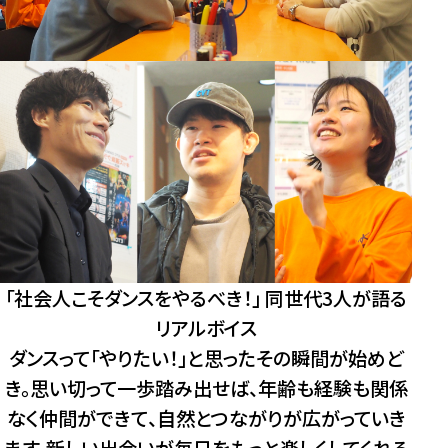
力
や
ら
「社会人こそダンスをやるべき！」 同世代3人が語る
リアルボイス
ダンスって「やりたい！」と思ったその瞬間が始めど
き。思い切って一歩踏み出せば、年齢も経験も関係
なく仲間ができて、自然とつながりが広がっていき
ます。新しい出会いが毎日をもっと楽しくしてくれる