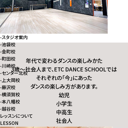
-
スタジオ案内
-
池袋校
-
金町校
-
町田校
年代で変わるダンスの楽しみかた
-
川崎校
3歳～社会人まで、ETC DANCE SCHOOLでは
-
センター北校
それぞれの「今」にあった
-
上大岡校
ダンスの楽しみ方があります。
-
藤沢校
-
横須賀校
幼児
-
本八幡校
小学生
-
越谷校
中高生
レッスンについて
社会人
LESSON