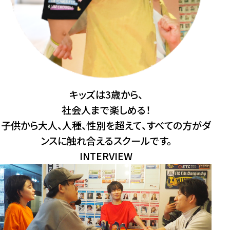
キッズは
3歳から、
社会⼈
まで楽しめる！
子供から大人、人種、性別を超えて、すべての方がダ
ンスに触れ合えるスクールです。
INTERVIEW
観
ダ