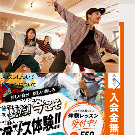
レッスンについて
-
レッスンについて
-
ジャンル⼀覧
-
レッスンスケジュール
-
体験レッスン
-
初⼼者の⽅へ
-
社会⼈・⼤⼈の⽅へ
料金&入会