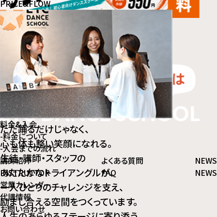
PRICE&FLOW
ABOUT
スクールについて
料金&入会
ただ踊るだけじゃなく、
-
料⾦について
心も体も整い笑顔になれる。
-
⼊会までの流れ
生徒・講師・スタッフの
講師紹介
よくある質問
NEWS
あたたかなトライアングルが、
INSTRUCTOR
FAQ
NEWS
営業カレンダー
一人ひとりのチャレンジを支え、
代講情報
励まし合える空間をつくっています。
お問い合わせ
人生のあらゆるステージに寄り添う