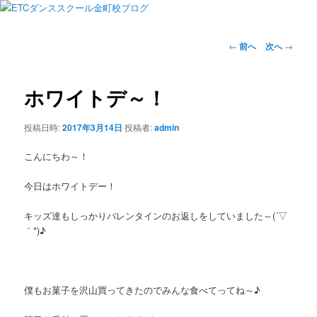
投
←
前へ
次へ
→
稿
ナ
ビ
ホワイトデ～！
ゲ
ー
投稿日時:
2017年3月14日
投稿者:
admin
シ
ョ
こんにちわ～！
ン
今日はホワイトデー！
キッズ達もしっかりバレンタインのお返しをしていました～(´▽
｀*)♪
僕もお菓子を沢山買ってきたのでみんな食べてってね～♪