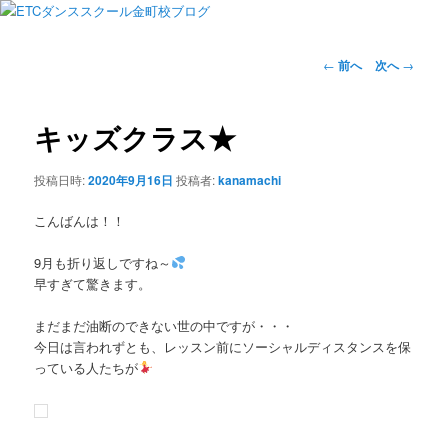
投
←
前へ
次へ
→
稿
ナ
ビ
キッズクラス★
ゲ
ー
投稿日時:
2020年9月16日
投稿者:
kanamachi
シ
ョ
こんばんは！！
ン
9月も折り返しですね～
早すぎて驚きます。
まだまだ油断のできない世の中ですが・・・
今日は言われずとも、レッスン前にソーシャルディスタンスを保
っている人たちが