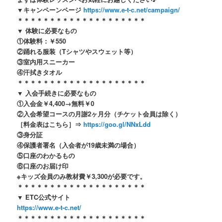
▼キャンペーンページ
https://www.e-t-c.net/campaign/
＊＊＊＊＊＊＊＊＊＊＊＊＊＊＊＊＊＊＊＊
▼ 体験に必要なもの
①体験料：￥550
②踊れる服装（Tシャツやスウェット等）
③室内用スニーカー
④汗拭きタオル
＊＊＊＊＊＊＊＊＊＊＊＊＊＊＊＊＊＊＊＊
▼ 入会手続きに必要なもの
①入会金￥
4,400
→無料￥0
②入会希望コースの月謝2ヶ月分（チケット会員は除く）
［料金表はこちら］⇒
https://goo.gl/NNxLdd
③身分証
④保護者署名（入会者が19歳未満の場合）
⑤口座のわかるもの
⑥口座のお届け印
※キッズ会員のみ教材費￥3,300が必要です。
＊＊＊＊＊＊＊＊＊＊＊＊＊＊＊＊＊＊＊＊
▼ ETC公式サイト
https://www.e-t-c.net/
＊＊＊＊＊＊＊＊＊＊＊＊＊＊＊＊＊＊＊＊