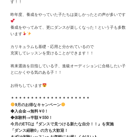
す！！
昨年度、養成をやっていた子たちは楽しかったとの声が多いです
養成をやってみて、更にダンスが楽しくなった！という子も多数
います
カリキュラムも基礎・応用と分かれているので
充実してレッスンを受けることができます！！
将来選抜を目指している子、進級オーディションに合格したい子
とにかくやる気のある子！！
お待ちしています
＊＊＊＊＊＊＊＊＊＊＊＊＊＊＊＊＊＊＊＊
9月のお得なキャンペーン
◆入会金→無料￥0！
◆体験料→半額￥550！
今月のETCは『ダンスで見つける新たな自分！！』を実施
「ダンス経験0」の方も大歓迎！
まずは体験レッスンへお気軽にお越しください♪