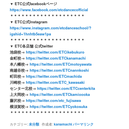
▼ ETC公式facebookページ
https://www.facebook.com/etcdancecofficial
＊＊＊＊＊＊＊＊＊＊＊＊＊＊＊＊＊＊＊＊
▼ ETC公式Instagram
https://www.instagram.com/etcdanceschool/?
igshid=1hnhtb5eaw1pa
＊＊＊＊＊＊＊＊＊＊＊＊＊＊＊＊＊＊＊＊
▼ ETC各店舗 公式twitter
池袋校→
https://twitter.com/ETCikebukuro
金町校→
https://twitter.com/ETCkanamachi
本八幡校→
https://twitter.com/ETCmotoyawata
南越谷校→
https://twitter.com/ETCnannkoshi
町田校→
https://twitter.com/ETCmachida
川崎校→
https://twitter.com/ETC_kawasaki
センター北校→
https://twitter.com/ETCcenterkita
上大岡校→
https://twitter.com/ETCkamioooka
藤沢校→
https://twitter.com/etc_fujisawa
横須賀校→
https://twitter.com/ETCyokosuka
＊＊＊＊＊＊＊＊＊＊＊＊＊＊＊＊＊＊＊＊
カテゴリー:
未分類
作成者:
kanamachi
パーマリンク