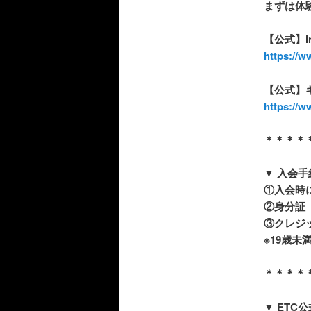
まずは体
【公式】in
https://
【公式】キッ
https://w
＊＊＊＊
▼
入会手
①
入会時
②
身分証
③
クレジ
※
19
歳未
＊＊＊＊
▼ ETC
公