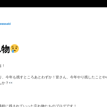
awasaki
れ物
は！
なり、今年も残すところあとわずか！皆さん、今年やり残したことや
んか？
崎校に残されていった忘れ物たちのブログです！