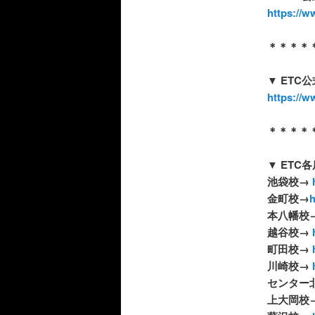
https://w
＊＊＊＊
▼ ETC
公
https://w
＊＊＊＊
▼ ETC
各
池袋校
→
h
金町校
→
h
本八幡校
越谷校
→
町田校
→
川崎校
→
センター
上大岡校