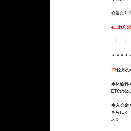
心当たり
※これら
＊＊＊＊
12月
◆体験料￥1
ETCの公
◆入会金￥5
さらにく
ス!!