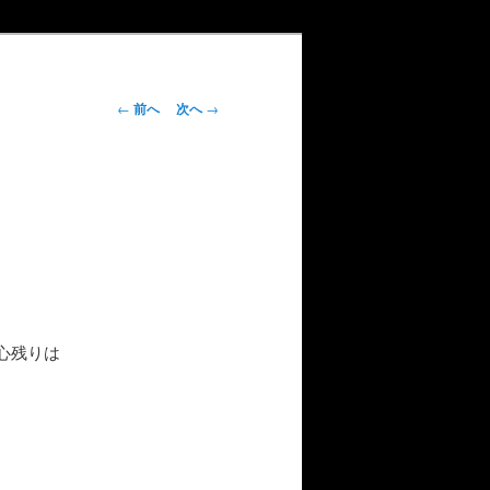
投
←
前へ
次へ
→
稿
ナ
ビ
ゲ
ー
シ
ョ
ン
心残りは