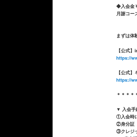
◆入会金￥
月謝コー
まずは体
【公式】in
https://
【公式】キッ
https://w
＊＊＊＊
▼
入会手
①
入会時
②
身分証
③
クレジ