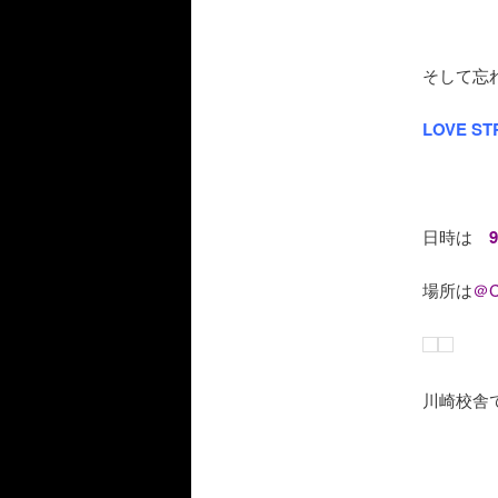
そして忘
LOVE 
日時は
9
場所は
＠C
川崎校舎