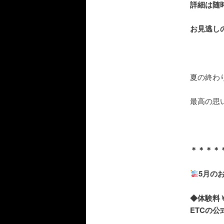
詳細は随
お見逃し
夏の終わ
最高の思
＊＊＊＊
5月の
◆体験料￥
ETCの公