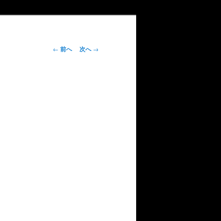
投
←
前へ
次へ
→
稿
ナ
ビ
ゲ
ー
シ
ョ
ン