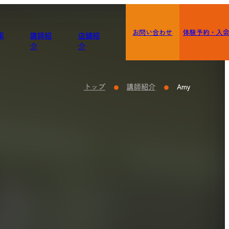
お問い合わせ
体験予約・入
案
講師紹
店舗紹
介
介
トップ
講師紹介
Amy
●
●