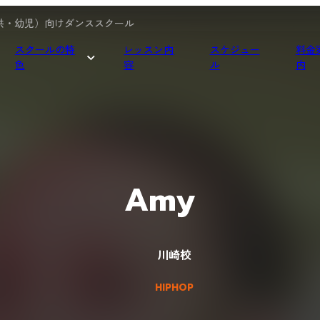
（子供・幼児）向けダンススクール
スクールの特
レッスン内
スケジュー
料金
色
容
ル
内
スクールイベント
進級システム
ETC KIDS 養成クラス
ETC KIDS 選抜
3歳～の幼児クラス
Amy
川崎校
HIPHOP