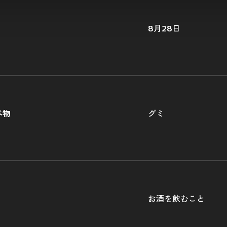
8月28日
べ物
グミ
お酒を飲むこと