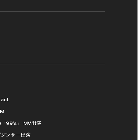
 act
M
O)「99's」 MV出演
プダンサー出演