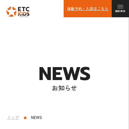
体験予約・入会はこちら
スクールイベント
NEWS
進級システム
ETC KIDS 養成クラス
ETC KIDS 選抜
お知らせ
3歳～の幼児クラス
トップ
NEWS
●