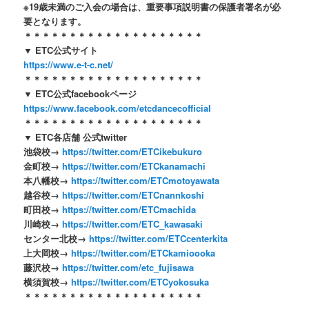
※19歳未満のご入会の場合は、重要事項説明書の保護者署名が必
要となります。
＊＊＊＊＊＊＊＊＊＊＊＊＊＊＊＊＊＊＊＊
▼ ETC公式サイト
https://www.e-t-c.net/
＊＊＊＊＊＊＊＊＊＊＊＊＊＊＊＊＊＊＊＊
▼ ETC公式facebookページ
https://www.facebook.com/etcdancecofficial
＊＊＊＊＊＊＊＊＊＊＊＊＊＊＊＊＊＊＊＊
▼ ETC各店舗 公式twitter
池袋校→
https://twitter.com/ETCikebukuro
金町校→
https://twitter.com/ETCkanamachi
本八幡校→
https://twitter.com/ETCmotoyawata
越谷校→
https://twitter.com/ETCnannkoshi
町田校→
https://twitter.com/ETCmachida
川崎校→
https://twitter.com/ETC_kawasaki
センター北校→
https://twitter.com/ETCcenterkita
上大岡校→
https://twitter.com/ETCkamioooka
藤沢校→
https://twitter.com/etc_fujisawa
横須賀校→
https://twitter.com/ETCyokosuka
＊＊＊＊＊＊＊＊＊＊＊＊＊＊＊＊＊＊＊＊