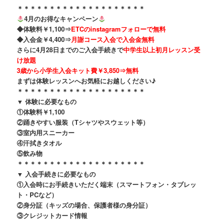
＊＊＊＊＊＊＊＊＊＊＊＊＊＊＊＊＊＊＊＊
4月のお得なキャンペーン
◆体験料￥1,100⇒
ETCのinstagramフォローで無料
◆入会金￥4,400⇒
月謝コース入会で入会金無料
さらに4月28日までのご入会手続きで
中学生以上初月レッスン受
け放題
3歳から小学生入会キット費￥3,850⇒無料
まずは体験レッスンへお気軽にお越しください♪
＊＊＊＊＊＊＊＊＊＊＊＊＊＊＊＊＊＊＊＊
▼ 体験に必要なもの
①体験料￥1,100
②踊きやすい服装（Tシャツやスウェット等）
③室内用スニーカー
④汗拭きタオル
⑤飲み物
＊＊＊＊＊＊＊＊＊＊＊＊＊＊＊＊＊＊＊＊
▼ 入会手続きに必要なもの
①入会時にお手続きいただく端末（スマートフォン・タブレッ
ト・PCなど）
②身分証（キッズの場合、保護者様の身分証）
③クレジットカード情報