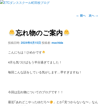
投
←
前へ
次へ
→
稿
ナ
ビ
忘れ物のご案内
ゲ
ー
投稿日時:
2024年4月15日
投稿者:
machida
シ
ョ
こんにちは！ひめかです
ン
4月も気づけばもう半分過ぎてました！
毎回こんな話をしている気がします…早すぎますね！
今回は忘れ物についてのブログです！！
最近｢あれどこやったゆだろ〜
」とか｢見つからないな〜」なん