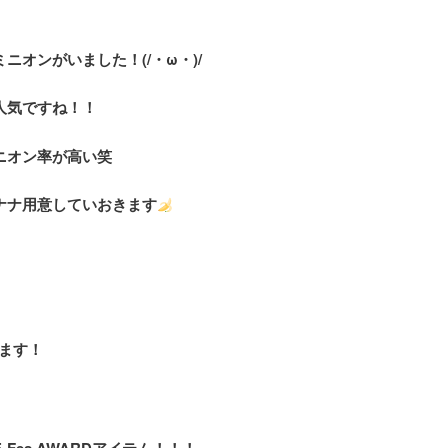
ニオンがいました！(/・ω・)/
人気ですね！！
ニオン率が高い笑
ナナ用意していおきます
します！
-Fes AWARDアイテム！！！