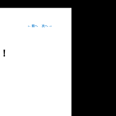
投
←
前へ
次へ
→
稿
ナ
ビ
！
ゲ
ー
シ
ョ
ン