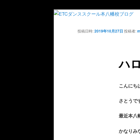
投稿日時:
2019年10月27日
投稿者:
m
ハ
こんにち
さとうで
最近本八
かなりみ