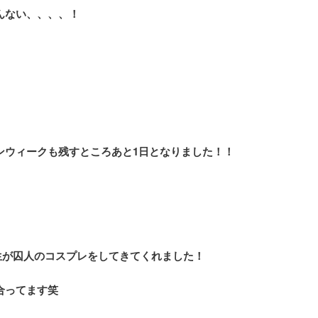
んない、、、、！
ンウィークも残すところあと1日となりました！！
先生が囚人のコスプレをしてきてくれました！
合ってます笑