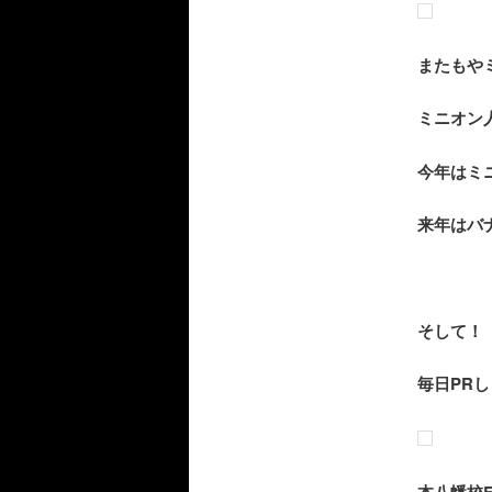
またもやミ
ミニオン
今年はミ
来年はバ
そして！
毎日PR
本八幡校E