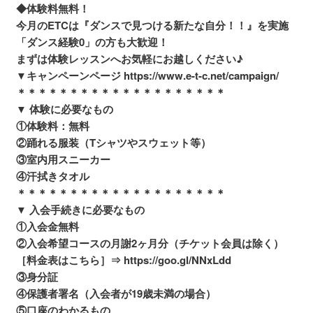
◆体験料無料！
今月のETCは『ダンスで見つける新たな自分！！』を実施
「ダンス経験0」の方も大歓迎！
まずは体験レッスンへお気軽にお越しください♪
▼キャンペーンページ https://www.e-t-c.net/campaign/
＊＊＊＊＊＊＊＊＊＊＊＊＊＊＊＊＊＊＊＊
▼ 体験に必要なもの
①体験料：無料
②踊れる服装（Tシャツやスウェット等）
③室内用スニーカー
④汗拭きタオル
＊＊＊＊＊＊＊＊＊＊＊＊＊＊＊＊＊＊＊＊
▼ 入会手続きに必要なもの
①入会金無料
②入会希望コースの月謝2ヶ月分（チケット会員は除く）
［料金表はこちら］⇒ https://goo.gl/NNxLdd
③身分証
④保護者署名（入会者が19歳未満の場合）
⑤口座のわかるもの