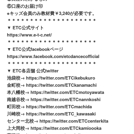
⑥口座のお届け印
※キッズ会員のみ教材費￥3,240が必要です。
＊＊＊＊＊＊＊＊＊＊＊＊＊＊＊＊＊＊＊＊
▼ ETC公式サイト
https://www.e-t-c.net/
＊＊＊＊＊＊＊＊＊＊＊＊＊＊＊＊＊＊＊＊
▼ ETC公式facebookページ
https://www.facebook.com/etcdancecofficial
＊＊＊＊＊＊＊＊＊＊＊＊＊＊＊＊＊＊＊＊
▼ ETC各店舗 公式twitter
池袋校→ https://twitter.com/ETCikebukuro
金町校→ https://twitter.com/ETCkanamachi
本八幡校→ https://twitter.com/ETCmotoyawata
南越谷校→ https://twitter.com/ETCnannkoshi
町田校→ https://twitter.com/ETCmachida
川崎校→ https://twitter.com/ETC_kawasaki
センター北校→ https://twitter.com/ETCcenterkita
上大岡校→ https://twitter.com/ETCkamioooka