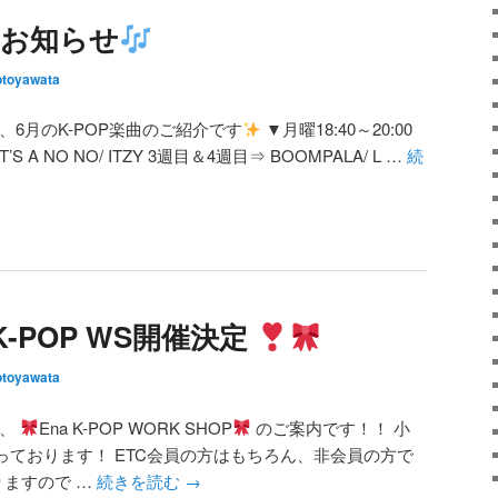
のお知らせ
toyawata
、6月のK-POP楽曲のご紹介です
▼月曜18:40～20:00
S A NO NO/ ITZY 3週目＆4週目⇒ BOOMPALA/ L …
続
K-POP WS開催決定
toyawata
は、
Ena K-POP WORK SHOP
のご案内です！！ 小
なっております！ ETC会員の方はもちろん、非会員の方で
りますので …
続きを読む
→