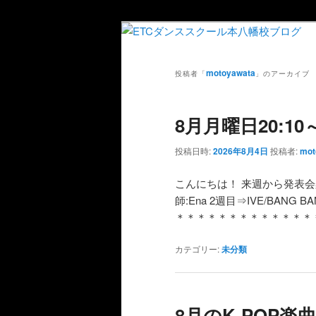
motoyawata
投稿者「
」のアーカイブ
8月月曜日20:1
投稿日時:
2026年8月4日
投稿者:
mot
こんにちは！ 来週から発表会楽曲
師:Ena 2週目⇒IVE/BA
＊＊＊＊＊＊＊＊＊＊＊＊＊
カテゴリー:
未分類
8月のK-POP