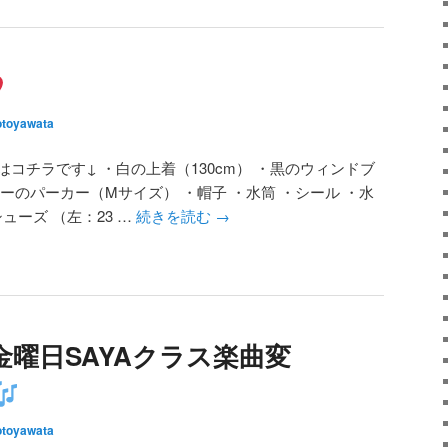
toyawata
はコチラです↓ ・白の上着（130cm） ・黒のウィンドブ
レーのパーカー（Mサイズ） ・帽子 ・水筒 ・シール ・水
ューズ （左：23 …
続きを読む
→
P金曜日SAYAクラス楽曲変
toyawata