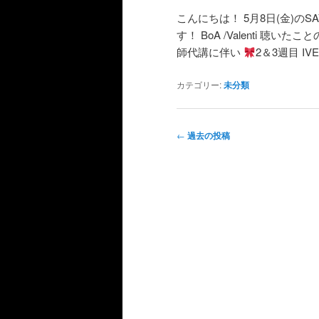
こんにちは！ 5月8日(金)
す！ BoA /Valenti 
師代講に伴い
2＆3週目 IVE
カテゴリー:
未分類
投
←
過去の投稿
稿
ナ
ビ
ゲ
ー
シ
ョ
ン