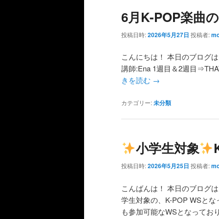
6月K-POP楽曲
投稿日時:
2026年5月27日
投稿者:
mo
こんにちは！ 本日のブログは
講師:Ena 1週目＆2週目⇒THAT’
きを読む
→
カテゴリー:
未分類
小学生対象
投稿日時:
2026年5月25日
投稿者:
mo
こんばんは！ 本日のブログ
学生対象の、K-POP WSと
も参加可能なWSとなってお