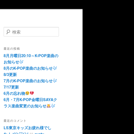
検
索
最近の投稿
8月月曜日20:10～K-POP楽曲の
お知らせ
8月のK-POP楽曲のお知らせ
8/3更新
7月のK-POP楽曲のお知らせ
7/17更新
6月の忘れ物
6月・7月K-POP金曜日SAYAク
ラス楽曲変更のお知らせ
最近のコメント
LS東京キッズお疲れ様でし
た！ヾ(≧▽≦)ﾉ
に
rusty