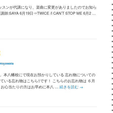
レッスンが代講になり、楽曲に変更がありましたのでお知ら
講師:SAYA 6月19日⇒TWICE /I CAN’T STOP ME 6月2 …
toyawata
は、本八幡校にで現在お預かりしている 忘れ物についての
ている忘れ物はこちら⇧です！ こちらのお忘れ物は ６月
 お心当たりの方はお早めに本八 …
続きを読む
→