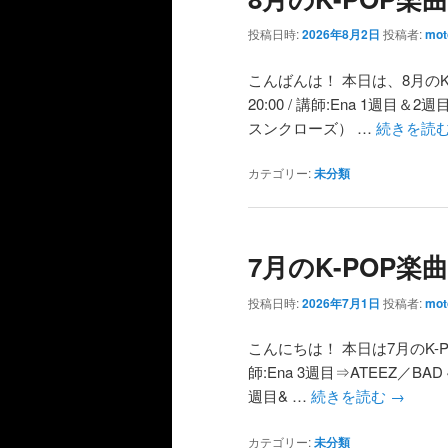
投稿日時:
2026年8月2日
投稿者:
mot
こんばんは！ 本日は、8月の
20:00 / 講師:Ena 1週目＆
スンクローズ） …
続きを読
カテゴリー:
未分類
7月のK-POP
投稿日時:
2026年7月1日
投稿者:
mot
こんにちは！ 本日は7月のK-
師:Ena 3週目⇒ATEEZ／BAD 
週目& …
続きを読む
→
カテゴリー:
未分類