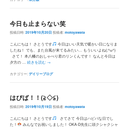
今日も止まらない笑
投稿日時:
2019年10月20日
投稿者:
motoyawata
こんにちは！ さとうです
今日はいい天気で暖かい日になりま
したね！ でも、また台風が来てるみたい… もういいよね(;^ω^)
さて！ 本八幡のおしゃべり君のリンくんです！ なんと今日は
夕方の …
続きを読む
→
カテゴリー:
デイリーブログ
はぴば！！(≧◇≦)
投稿日時:
2019年10月19日
投稿者:
motoyawata
こんにちは！ さとうです
さてさて 今日はハピバな日でし
た！
みんなでお祝いしました！ OKA-D先生に頭クシャクシャ