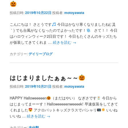
投稿日時:
2019年10月22日
投稿者:
motoyawata
こんにちは！ さとうです
今日はかなり寒くなりましたね(;´Д
｀) でも台風がなくなったのでよかったです！
さて！！ 今日
はハロウィンウィーク2日目です！ 今日もたくさんのキッズたち
が仮装してきてくれま …
続きを読む
→
カテゴリー:
デイリーブログ
はじまりましたぁぁ～～
投稿日時:
2019年10月21日
投稿者:
motoyawata
HAPPY Halloweeeeen
（まだはやい） なぎさです
今日から
はじまってまーーす！Halloweeeeenweeeek! 早速仮装をしてきて
くれました
アクロバットキッズクラスでパシャリ
いいね
いいね …
続きを読む
→
カテゴリー:
未分類