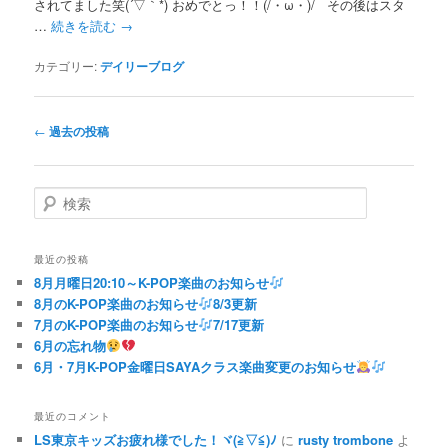
されてました笑(´▽｀*) おめでとっ！！(/・ω・)/ その後はスタ
…
続きを読む
→
カテゴリー:
デイリーブログ
投
←
過去の投稿
稿
ナ
ビ
検
ゲ
索
ー
シ
最近の投稿
ョ
8月月曜日20:10～K-POP楽曲のお知らせ
ン
8月のK-POP楽曲のお知らせ
8/3更新
7月のK-POP楽曲のお知らせ
7/17更新
6月の忘れ物
6月・7月K-POP金曜日SAYAクラス楽曲変更のお知らせ
最近のコメント
LS東京キッズお疲れ様でした！ヾ(≧▽≦)ﾉ
に
rusty trombone
よ