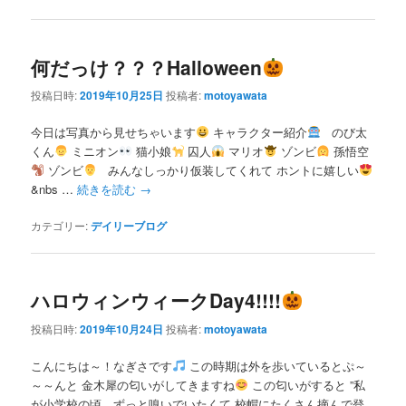
何だっけ？？？Halloween
投稿日時:
2019年10月25日
投稿者:
motoyawata
今日は写真から見せちゃいます
キャラクター紹介
のび太
くん
ミニオン
猫小娘
囚人
マリオ
ゾンビ
孫悟空
ゾンビ
みんなしっかり仮装してくれて ホントに嬉しい
&nbs …
続きを読む
→
カテゴリー:
デイリーブログ
ハロウィンウィークDay4!!!!
投稿日時:
2019年10月24日
投稿者:
motoyawata
こんにちは～！なぎさです
この時期は外を歩いているとぷ～
～～んと 金木犀の匂いがしてきますね
この匂いがすると ”私
が小学校の頃、ずっと嗅いでいたくて 校帽にたくさん摘んで登