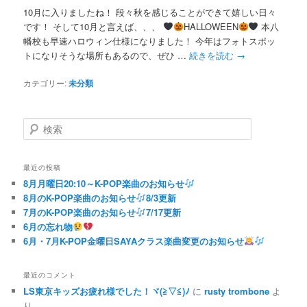
10月に入りましたね！ 段々秋を感じることができて嬉しい日々
です！ そして10月と言えば、、、
HALLOWEEN
本八
幡校も早速ハロウィン仕様になりました！ 今年はフォトスポッ
トになりそうな場所もあるので、ぜひ …
続きを読む
→
カテゴリー:
未分類
検
索
最近の投稿
8月月曜日20:10～K-POP楽曲のお知らせ
8月のK-POP楽曲のお知らせ
8/3更新
7月のK-POP楽曲のお知らせ
7/17更新
6月の忘れ物
6月・7月K-POP金曜日SAYAクラス楽曲変更のお知らせ
最近のコメント
LS東京キッズお疲れ様でした！ヾ(≧▽≦)ﾉ
に
rusty trombone
よ
り