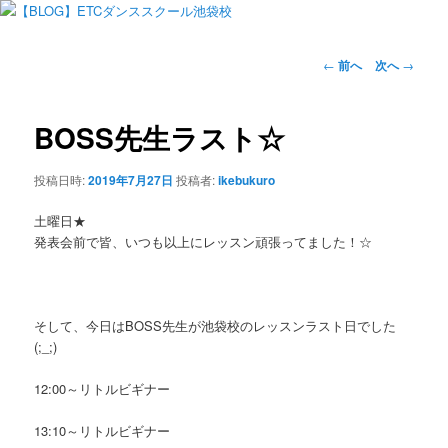
投
←
前へ
次へ
→
稿
ナ
ビ
BOSS先生ラスト☆
ゲ
ー
投稿日時:
2019年7月27日
投稿者:
ikebukuro
シ
ョ
土曜日★
ン
発表会前で皆、いつも以上にレッスン頑張ってました！☆
そして、今日はBOSS先生が池袋校のレッスンラスト日でした
(;_;)
12:00～リトルビギナー
13:10～リトルビギナー