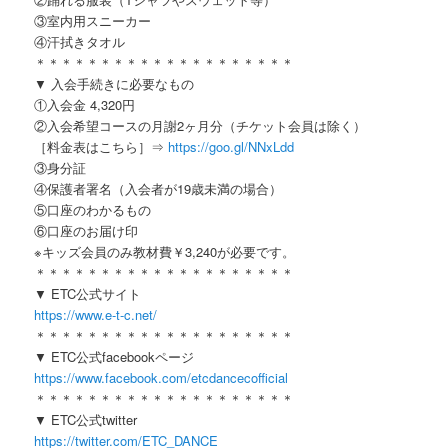
③室内用スニーカー
④汗拭きタオル
＊＊＊＊＊＊＊＊＊＊＊＊＊＊＊＊＊＊＊＊
▼ 入会手続きに必要なもの
①入会金 4,320円
②入会希望コースの月謝2ヶ月分（チケット会員は除く）
［料金表はこちら］⇒
https://goo.gl/NNxLdd
③身分証
④保護者署名（入会者が19歳未満の場合）
⑤口座のわかるもの
⑥口座のお届け印
※キッズ会員のみ教材費￥3,240が必要です。
＊＊＊＊＊＊＊＊＊＊＊＊＊＊＊＊＊＊＊＊
▼ ETC公式サイト
https://www.e-t-c.net/
＊＊＊＊＊＊＊＊＊＊＊＊＊＊＊＊＊＊＊＊
▼ ETC公式facebookページ
https://www.facebook.com/etcdancecofficial
＊＊＊＊＊＊＊＊＊＊＊＊＊＊＊＊＊＊＊＊
▼ ETC公式twitter
https://twitter.com/ETC_DANCE