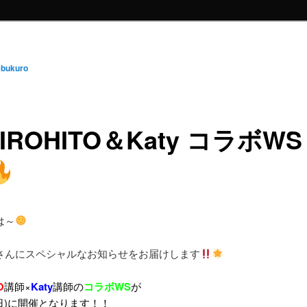
ebukuro
IROHITO＆Katy コラボWS
は～
さんにスペシャルなお知らせをお届けします
O
講師×
Katy
講師の
コラボWS
が
(日)に開催となります！！