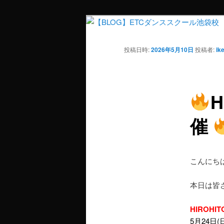
投稿日時:
2026年5月10日
投稿者:
ik
H
催
こんにち
本日は皆
HIROHIT
5月24日