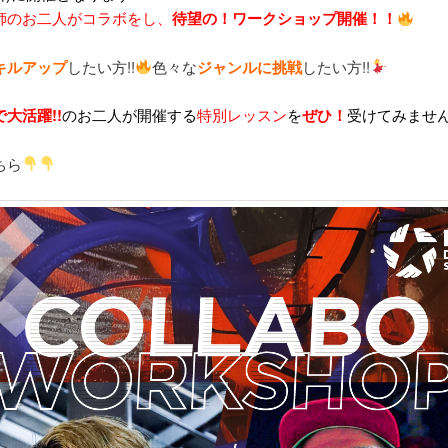
師のお二人が
コラボをし、
待望の！
ワークショップ開催！！
キルアップ
したい方!!
色々な
ジャンルに挑戦
したい方!!
大活躍!!
のお二人が開催する
特別レッスン
を
ぜひ！
受けてみませ
ちら