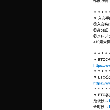
④飲み物
＊＊＊＊
▼ 入会
①入会時
②身分証
③クレジ
※19歳
＊＊＊＊
▼ ETC
https://w
＊＊＊＊
▼ ETC公
https://w
＊＊＊＊
▼ ETC各店
池袋校→
金町校→
h