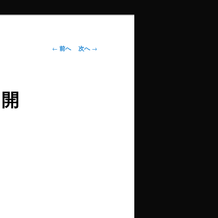
投
←
前へ
次へ
→
稿
ナ
ビ
 開
ゲ
ー
シ
ョ
ン