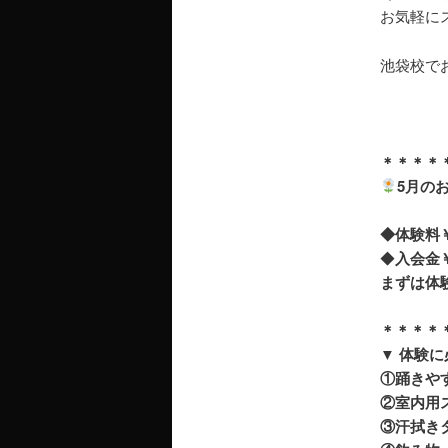
お気軽に
池袋校で
＊＊＊＊
5月の
◆体験料￥1
◆
入会金￥
まずは体
＊＊＊＊
▼ 体験
①踊きや
②室内用
③汗拭き