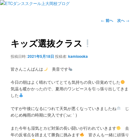
投
←
前へ
次へ
→
稿
ナ
ビ
キッズ選抜クラス
ゲ
ー
投稿日時:
2021年5月18日
投稿者:
kamioooka
シ
ョ
皆さんこんばんは
美音です
ン
今日の朝はよく晴れていてとても気持ちの良い目覚めでした
気温も暖かかったので、夏用のワンピースを引っ張り出してきま
した
ですが午後になるにつれて天気が悪くなっていきましたね
じ
めじめ梅雨の時期に突入です(´;ω;｀)
また今年も湿気とカビ対策の長い闘いが行われていきます
去
年の反省点を踏まえて勝負に挑みます
皆さんも一緒に頑張り