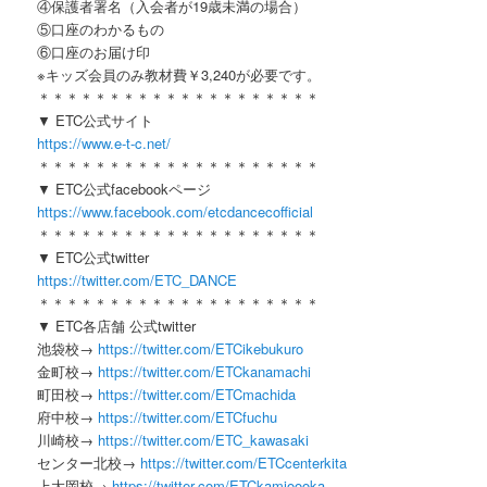
④保護者署名（入会者が19歳未満の場合）
⑤口座のわかるもの
⑥口座のお届け印
※キッズ会員のみ教材費￥3,240が必要です。
＊＊＊＊＊＊＊＊＊＊＊＊＊＊＊＊＊＊＊＊
▼ ETC公式サイト
https://www.e-t-c.net/
＊＊＊＊＊＊＊＊＊＊＊＊＊＊＊＊＊＊＊＊
▼ ETC公式facebookページ
https://www.facebook.com/etcdancecofficial
＊＊＊＊＊＊＊＊＊＊＊＊＊＊＊＊＊＊＊＊
▼ ETC公式twitter
https://twitter.com/ETC_DANCE
＊＊＊＊＊＊＊＊＊＊＊＊＊＊＊＊＊＊＊＊
▼ ETC各店舗 公式twitter
池袋校→
https://twitter.com/ETCikebukuro
金町校→
https://twitter.com/ETCkanamachi
町田校→
https://twitter.com/ETCmachida
府中校→
https://twitter.com/ETCfuchu
川崎校→
https://twitter.com/ETC_kawasaki
センター北校→
https://twitter.com/ETCcenterkita
上大岡校→
https://twitter.com/ETCkamioooka