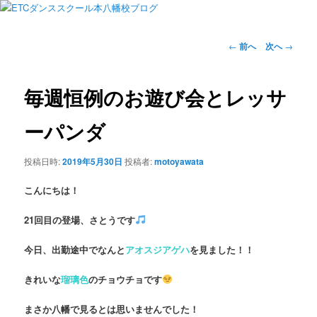
投
←
前へ
次へ
→
稿
ナ
ビ
毎週恒例のお遊び会とレッサ
ゲ
ー
ーパンダ
シ
ョ
投稿日時:
2019年5月30日
投稿者:
motoyawata
ン
こんにちは！
21回目の登場、さとうです
今日、出勤途中でなんと
アオスジアゲハ
を見ました！！
きれいな
瑠璃色
のチョウチョです
まさか八幡で見るとは思いませんでした！