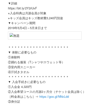
▼詳細
https://bit.ly/2Y2rUxF
※入会特典は月謝会員が対象
※キッズ会員はキッズ教材費3,240円別途
▼キャンペーン期間
2019年5月4日～5月末日まで
＊＊＊＊＊＊＊＊＊＊＊＊＊＊＊＊＊＊＊＊
▼ 体験に必要なもの
①体験料
②踊れる服装（Tシャツやスウェット等）
③室内用スニーカー
④汗拭きタオル
＊＊＊＊＊＊＊＊＊＊＊＊＊＊＊＊＊＊＊＊
▼ 入会手続きに必要なもの
①入会金 4,320円
②入会希望コースの月謝2ヶ月分（チケット会員は除く）
［料金表はこちら］⇒
https://goo.gl/NNxLdd
③身分証