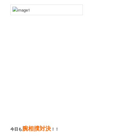
腕相撲対決
今日も
！！