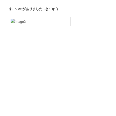
すごいのがありました…(; ･`д･´)