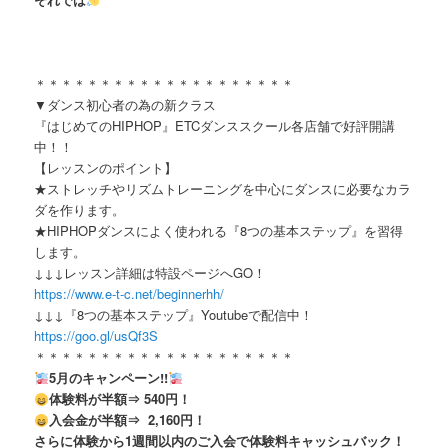
＊＊＊＊＊＊＊＊＊＊＊＊＊＊＊＊＊＊＊＊
▼ダンス初心者の為の新クラス
『はじめてのHIPHOP』ETCダンススクール各店舗で好評開講
中！！
【レッスンのポイント】
★ストレッチやリズムトレーニングを中心にダンスに必要なカラ
ダを作ります。
★HIPHOPダンスによく使われる『8つの基本ステップ』を習得
します。
↓↓↓レッスン詳細は特設ページへGO！
https://www.e-t-c.net/beginnerhh/
↓↓↓『8つの基本ステップ』Youtubeで配信中！
https://goo.gl/usQf3S
＊＊＊＊＊＊＊＊＊＊＊＊＊＊＊＊＊＊＊＊
5月のキャンペーン!!
体験料が半額⇒ 540円！
入会金が半額⇒ 2,160円！
さらに体験から1週間以内のご入会で体験料キャッシュバック！