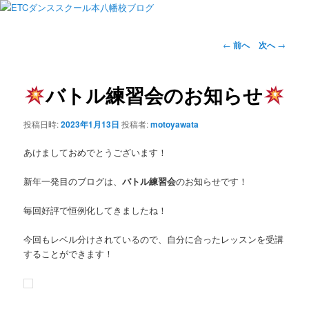
投
←
前へ
次へ
→
稿
ナ
ビ
バトル練習会のお知らせ
ゲ
ー
投稿日時:
2023年1月13日
投稿者:
motoyawata
シ
ョ
あけましておめでとうございます！
ン
新年一発目のブログは、
バトル練習会
のお知らせです！
毎回好評で恒例化してきましたね！
今回もレベル分けされているので、自分に合ったレッスンを受講
することができます！