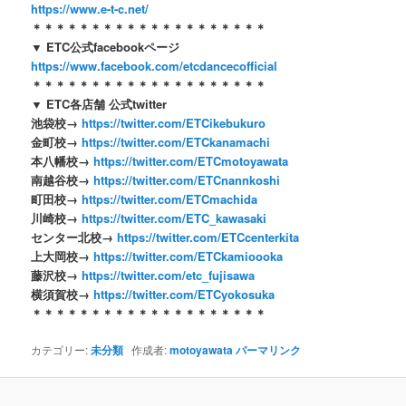
https://www.e-t-c.net/
＊＊＊＊＊＊＊＊＊＊＊＊＊＊＊＊＊＊＊＊
▼ ETC公式facebookページ
https://www.facebook.com/etcdancecofficial
＊＊＊＊＊＊＊＊＊＊＊＊＊＊＊＊＊＊＊＊
▼ ETC各店舗 公式twitter
池袋校→
https://twitter.com/ETCikebukuro
金町校→
https://twitter.com/ETCkanamachi
本八幡校→
https://twitter.com/ETCmotoyawata
南越谷校→
https://twitter.com/ETCnannkoshi
町田校→
https://twitter.com/ETCmachida
川崎校→
https://twitter.com/ETC_kawasaki
センター北校→
https://twitter.com/ETCcenterkita
上大岡校→
https://twitter.com/ETCkamioooka
藤沢校→
https://twitter.com/etc_fujisawa
横須賀校→
https://twitter.com/ETCyokosuka
＊＊＊＊＊＊＊＊＊＊＊＊＊＊＊＊＊＊＊＊
カテゴリー:
未分類
作成者:
motoyawata
パーマリンク