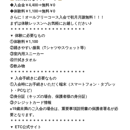
◆入会金￥4,400⇒無料￥0
◆体験料￥1,100⇒無料￥0
さらに！オールフリーコース入会で初月月謝無料！！！
まずは体験レッスンへお気軽にお越しください♪
＊＊＊＊＊＊＊＊＊＊＊＊＊＊＊＊＊＊＊＊
▼ 体験に必要なもの
①体験料￥1,100
②踊きやすい服装（Tシャツやスウェット等）
③室内用スニーカー
④汗拭きタオル
⑤飲み物
＊＊＊＊＊＊＊＊＊＊＊＊＊＊＊＊＊＊＊＊
▼ 入会手続きに必要なもの
①入会時にお手続きいただく端末（スマートフォン・タブレッ
ト・PCなど）
②身分証（キッズの場合、保護者様の身分証）
③クレジットカード情報
※19歳未満のご入会の場合は、重要事項説明書の保護者署名が必
要となります。
＊＊＊＊＊＊＊＊＊＊＊＊＊＊＊＊＊＊＊＊
▼ ETC公式サイト