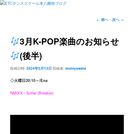
投
←
前へ
次へ
→
稿
ナ
ビ
3月K-POP楽曲のお知らせ
ゲ
ー
(後半)
シ
ョ
投稿日時:
2024年3月13日
投稿者:
motoyawata
ン
◇火曜日20:10～/Ena
NMIXX / Soñar (Breaker)