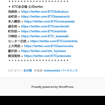
＊＊＊＊＊＊＊＊＊＊＊＊＊＊＊＊＊＊＊＊
▼ ETC各店舗 公式twitter
池袋校→
https://twitter.com/ETCikebukuro
金町校→
https://twitter.com/ETCkanamachi
本八幡校→
https://twitter.com/ETCmotoyawata
越谷校→
https://twitter.com/ETCnannkoshi
町田校→
https://twitter.com/ETCmachida
川崎校→
https://twitter.com/ETC_kawasaki
センター北校→
https://twitter.com/ETCcenterkita
上大岡校→
https://twitter.com/ETCkamioooka
藤沢校→
https://twitter.com/etc_fujisawa
横須賀校→
https://twitter.com/ETCyokosuka
＊＊＊＊＊＊＊＊＊＊＊＊＊＊＊＊＊＊＊＊
カテゴリー:
未分類
作成者:
motoyawata
パーマリンク
Proudly powered by WordPress