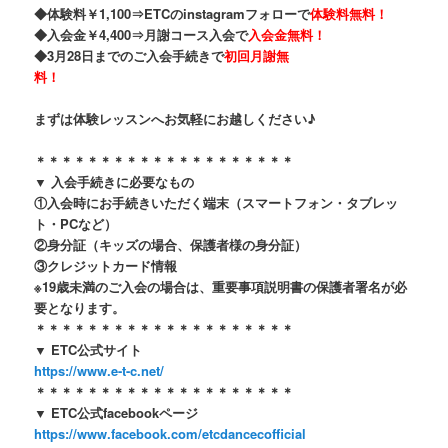
◆体験料￥1,100⇒ETCのinstagramフォローで
体験料無料！
◆入会金￥4,400⇒月謝コース入会で
入会金無料！
◆3月28日までのご入会手続きで
初回月謝無
料！
まずは体験レッスンへお気軽にお越しください♪
＊＊＊＊＊＊＊＊＊＊＊＊＊＊＊＊＊＊＊＊
▼ 入会手続きに必要なもの
①入会時にお手続きいただく端末（スマートフォン・タブレッ
ト・PCなど）
②身分証（キッズの場合、保護者様の身分証）
③クレジットカード情報
※19歳未満のご入会の場合は、重要事項説明書の保護者署名が必
要となります。
＊＊＊＊＊＊＊＊＊＊＊＊＊＊＊＊＊＊＊＊
▼ ETC公式サイト
https://www.e-t-c.net/
＊＊＊＊＊＊＊＊＊＊＊＊＊＊＊＊＊＊＊＊
▼ ETC公式facebookページ
https://www.facebook.com/etcdancecofficial