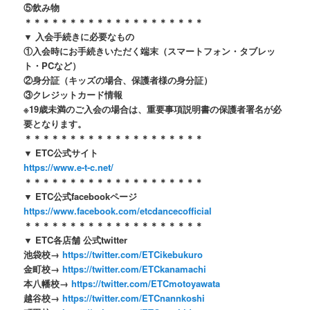
⑤飲み物
＊＊＊＊＊＊＊＊＊＊＊＊＊＊＊＊＊＊＊＊
▼ 入会手続きに必要なもの
①入会時にお手続きいただく端末（スマートフォン・タブレッ
ト・PCなど）
②身分証（キッズの場合、保護者様の身分証）
③クレジットカード情報
※19歳未満のご入会の場合は、重要事項説明書の保護者署名が必
要となります。
＊＊＊＊＊＊＊＊＊＊＊＊＊＊＊＊＊＊＊＊
▼ ETC公式サイト
https://www.e-t-c.net/
＊＊＊＊＊＊＊＊＊＊＊＊＊＊＊＊＊＊＊＊
▼ ETC公式facebookページ
https://www.facebook.com/etcdancecofficial
＊＊＊＊＊＊＊＊＊＊＊＊＊＊＊＊＊＊＊＊
▼ ETC各店舗 公式twitter
池袋校→
https://twitter.com/ETCikebukuro
金町校→
https://twitter.com/ETCkanamachi
本八幡校→
https://twitter.com/ETCmotoyawata
越谷校→
https://twitter.com/ETCnannkoshi