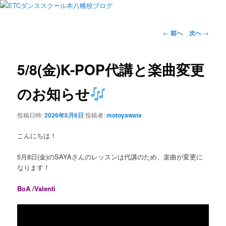
投
←
前へ
次へ
→
稿
ナ
ビ
5/8(金)K-POP代講と楽曲変更
ゲ
ー
のお知らせ
シ
ョ
投稿日時:
2026年5月6日
投稿者:
motoyawata
ン
こんにちは！
5月8日(金)のSAYAさんのレッスンは代講のため、楽曲が変更に
なります！
BoA /Valenti