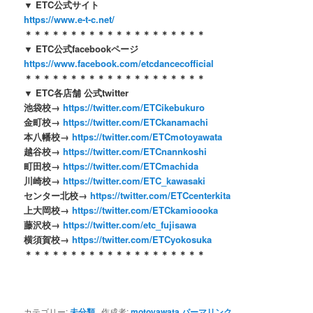
▼ ETC公式サイト
https://www.e-t-c.net/
＊＊＊＊＊＊＊＊＊＊＊＊＊＊＊＊＊＊＊＊
▼ ETC公式facebookページ
https://www.facebook.com/etcdancecofficial
＊＊＊＊＊＊＊＊＊＊＊＊＊＊＊＊＊＊＊＊
▼ ETC各店舗 公式twitter
池袋校→
https://twitter.com/ETCikebukuro
金町校→
https://twitter.com/ETCkanamachi
本八幡校→
https://twitter.com/ETCmotoyawata
越谷校→
https://twitter.com/ETCnannkoshi
町田校→
https://twitter.com/ETCmachida
川崎校→
https://twitter.com/ETC_kawasaki
センター北校→
https://twitter.com/ETCcenterkita
上大岡校→
https://twitter.com/ETCkamioooka
藤沢校→
https://twitter.com/etc_fujisawa
横須賀校→
https://twitter.com/ETCyokosuka
＊＊＊＊＊＊＊＊＊＊＊＊＊＊＊＊＊＊＊＊
カテゴリー:
未分類
作成者:
motoyawata
パーマリンク