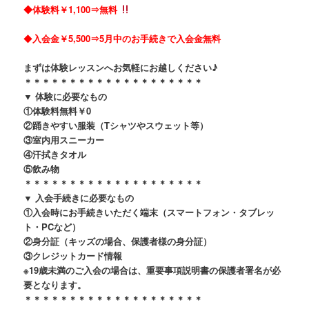
◆体験料￥1,100⇒無料
◆
入会金￥5,500
⇒5月中のお手続きで
入会金無料
まずは体験レッスンへお気軽にお越しください♪
＊＊＊＊＊＊＊＊＊＊＊＊＊＊＊＊＊＊＊＊
▼ 体験に必要なもの
①
体験料無料￥0
②踊きやすい服装（Tシャツやスウェット等）
③室内用スニーカー
④汗拭きタオル
⑤飲み物
＊＊＊＊＊＊＊＊＊＊＊＊＊＊＊＊＊＊＊＊
▼ 入会手続きに必要なもの
①入会時にお手続きいただく端末（スマートフォン・タブレッ
ト・PCなど）
②身分証（キッズの場合、保護者様の身分証）
③クレジットカード情報
※19歳未満のご入会の場合は、重要事項説明書の保護者署名が必
要となります。
＊＊＊＊＊＊＊＊＊＊＊＊＊＊＊＊＊＊＊＊