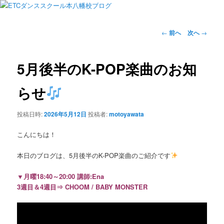
投
←
前へ
次へ
→
稿
ナ
ビ
5月後半のK-POP楽曲のお知
ゲ
ー
らせ
シ
ョ
投稿日時:
2026年5月12日
投稿者:
motoyawata
ン
こんにちは！
本日のブログは、5月後半のK-POP楽曲のご紹介です
▼月曜18:40～20:00 講師:Ena
3週目＆4週目⇒ CHOOM / BABY MONSTER