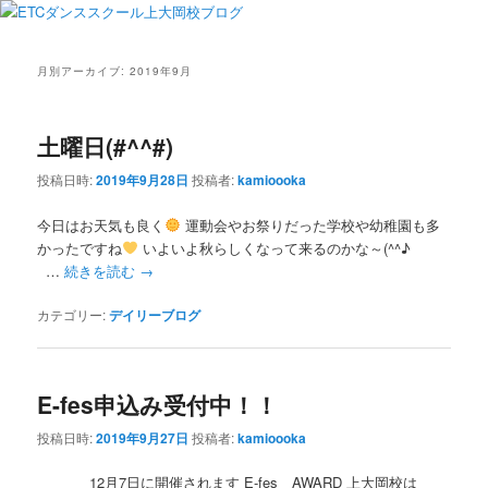
月別アーカイブ:
2019年9月
土曜日(#^^#)
投稿日時:
2019年9月28日
投稿者:
kamioooka
今日はお天気も良く
運動会やお祭りだった学校や幼稚園も多
かったですね
いよいよ秋らしくなって来るのかな～(^^♪
…
続きを読む
→
カテゴリー:
デイリーブログ
E-fes申込み受付中！！
投稿日時:
2019年9月27日
投稿者:
kamioooka
12月7日に開催されます E-fes AWARD 上大岡校は