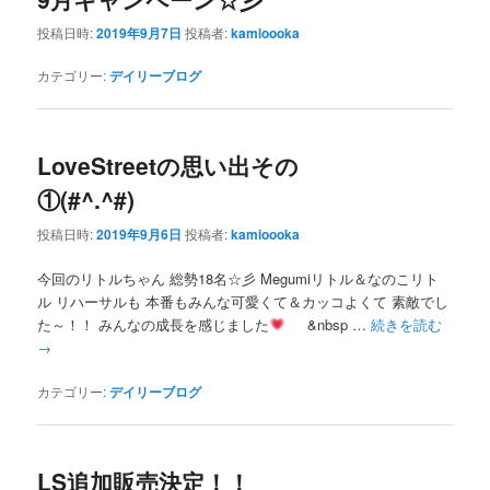
投稿日時:
2019年9月7日
投稿者:
kamioooka
カテゴリー:
デイリーブログ
LoveStreetの思い出その
①(#^.^#)
投稿日時:
2019年9月6日
投稿者:
kamioooka
今回のリトルちゃん 総勢18名☆彡 Megumiリトル＆なのこリト
ル リハーサルも 本番もみんな可愛くて＆カッコよくて 素敵でし
た～！！ みんなの成長を感じました
&nbsp …
続きを読む
→
カテゴリー:
デイリーブログ
LS追加販売決定！！