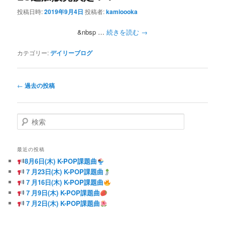
投稿日時:
2019年9月4日
投稿者:
kamioooka
&nbsp …
続きを読む
→
カテゴリー:
デイリーブログ
投
←
過去の投稿
稿
ナ
ビ
検
ゲ
索
ー
シ
最近の投稿
ョ
8月6日(木) K-POP課題曲
ン
７月23日(木) K-POP課題曲
７月16日(木) K-POP課題曲
７月9日(木) K-POP課題曲
７月2日(木) K-POP課題曲