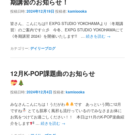
期講習のお知らせ！
投稿日時:
2024年12月19日
投稿者:
kamioooka
皆さん、こんにちは!! EXPG STUDIO YOKOHAMAより〈冬期講
習〉のご案内です☆彡 今冬、EXPG STUDIO YOKOHAMAにて
《冬期講習 2024》を開催いたします!! …
続きを読む
→
カテゴリー:
デイリーブログ
12月K-POP課題曲のお知らせ
投稿日時:
2024年12月4日
投稿者:
kamioooka
みなさんこんにちは！うだがわ
です あっという間に12月
ですね
とても肌寒く風邪も流行っているのでみなさまお体に
お気をつけてお過ごしください！！ 本日は11月のK-POP楽曲紹
介をします
…
続きを読む
→