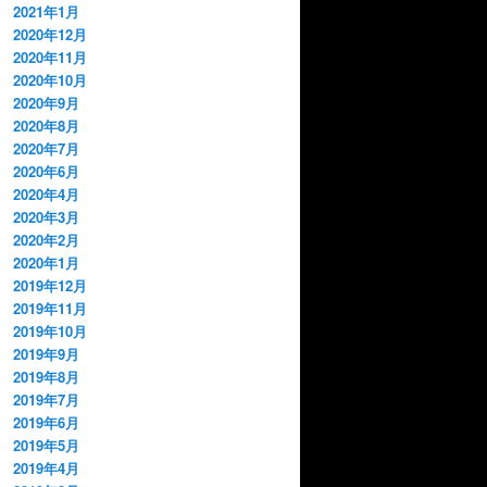
2021年1月
2020年12月
2020年11月
2020年10月
2020年9月
2020年8月
2020年7月
2020年6月
2020年4月
2020年3月
2020年2月
2020年1月
2019年12月
2019年11月
2019年10月
2019年9月
2019年8月
2019年7月
2019年6月
2019年5月
2019年4月