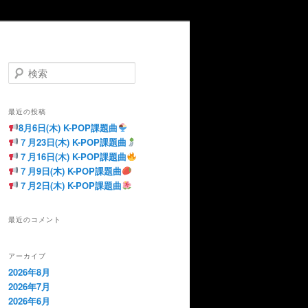
検
索
最近の投稿
8月6日(木) K-POP課題曲
７月23日(木) K-POP課題曲
７月16日(木) K-POP課題曲
７月9日(木) K-POP課題曲
７月2日(木) K-POP課題曲
最近のコメント
アーカイブ
2026年8月
2026年7月
2026年6月