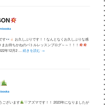
SON
mioooka
です
お久しぶりです！！なんとなくお久しぶりな感
さまお待ちかねのバトルレッスンブログ～～！！！
022年12月2 …
続きを読む
→
曲
ioooka
うございます
アズマです！！ 2023年になりましたが