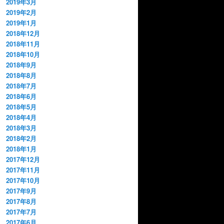
2019年3月
2019年2月
2019年1月
2018年12月
2018年11月
2018年10月
2018年9月
2018年8月
2018年7月
2018年6月
2018年5月
2018年4月
2018年3月
2018年2月
2018年1月
2017年12月
2017年11月
2017年10月
2017年9月
2017年8月
2017年7月
2017年6月