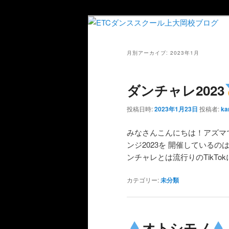
月別アーカイブ:
2023年1月
ダンチャレ2023
投稿日時:
2023年1月23日
投稿者:
ka
みなさんこんにちは！アズマ
ンジ2023を 開催している
ンチャレとは流行りのTikTok
カテゴリー:
未分類
オトシモノ