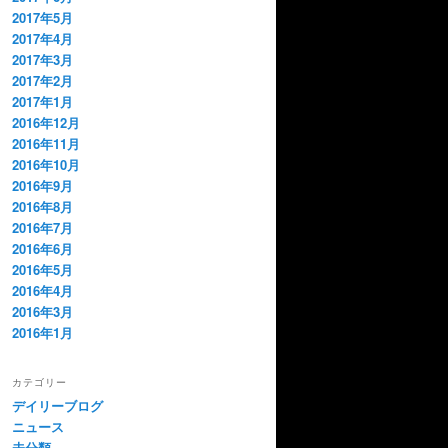
2017年5月
2017年4月
2017年3月
2017年2月
2017年1月
2016年12月
2016年11月
2016年10月
2016年9月
2016年8月
2016年7月
2016年6月
2016年5月
2016年4月
2016年3月
2016年1月
カテゴリー
デイリーブログ
ニュース
未分類