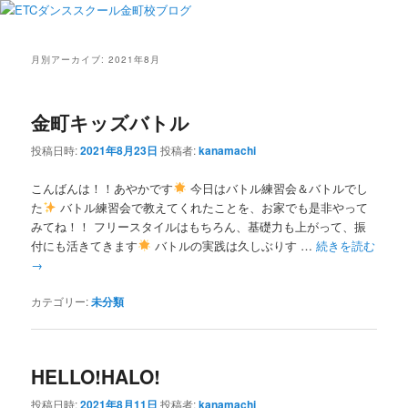
月別アーカイブ:
2021年8月
金町キッズバトル
投稿日時:
2021年8月23日
投稿者:
kanamachi
こんばんは！！あやかです
今日はバトル練習会＆バトルでし
た
バトル練習会で教えてくれたことを、お家でも是非やって
みてね！！ フリースタイルはもちろん、基礎力も上がって、振
付にも活きてきます
バトルの実践は久しぶりす …
続きを読む
→
カテゴリー:
未分類
HELLO!HALO!
投稿日時:
2021年8月11日
投稿者:
kanamachi