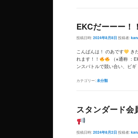
EKCだーーー！
投稿日時:
2024年8月8日
投稿者:
kan
こんばんは！ のあです
きた
れます！！
（※通称 ：E
ンスバトルで競い合い、ビギ
カテゴリー:
未分類
スタンダード会
投稿日時:
2024年8月2日
投稿者:
kan