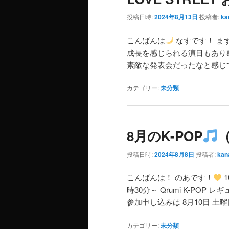
投稿日時:
2024年8月13日
投稿者:
ka
こんばんは
なすです！ まず
成長を感じられる演目もあり
素敵な発表会だったなと感じ
カテゴリー:
未分類
8月のK-POP
投稿日時:
2024年8月8日
投稿者:
kan
こんばんは！ のあです！
1
時30分～ Qrumi K-PO
参加申し込みは 8月10日 土曜日
カテゴリー:
未分類