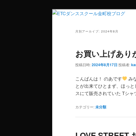
月別アーカイブ:
2024年8月
お買い上げあり
投稿日時:
2024年8月17日
投稿者:
ka
こんばんは！ のあです
み
とが出来てひとまず、ほっと
スにて販売されていた Tシャ
カテゴリー:
未分類
LOVE STREE