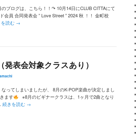
のブログは、こちら！！↷ 10月14日にCLUB CITTAにて
合同発表会 ” Love Street ” 2024 秋 ！！ 金町校
きを読む
→
（発表会対象クラスあり）
amachi
なってしまいましたが、 8月のK-POP楽曲が決定しまし
だきます
※8月のビギナークラスは、1ヶ月で2曲となり
…
続きを読む
→