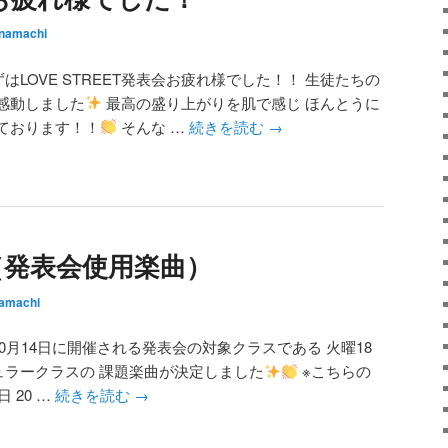
namachi
はLOVE STREET発表会お疲れ様でした！！ 生徒たちの
感動しました
最高の盛り上がりを肌で感じ ほんとうに
ております！！
そんな …
続きを読む
→
（発表会使用楽曲）
amachi
0月14日に開催される発表会の対象クラスである 火曜18
P レギュラークラスの 課題楽曲が決定しました
※こちらの
 20 …
続きを読む
→