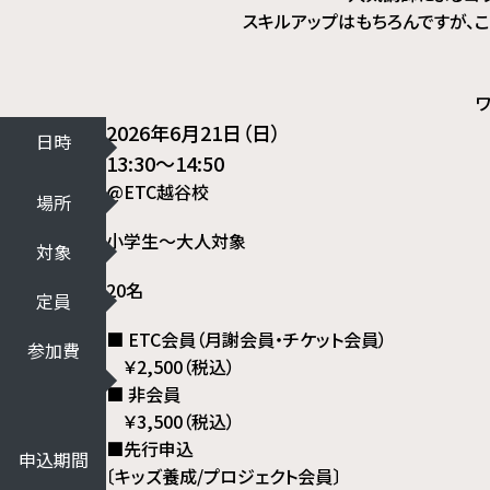
スキルアップはもちろんですが、
2026年6月21日（日）
日時
13:30～14:50
@ETC越谷校
場所
小学生～大人対象
対象
20名
定員
■ ETC会員（月謝会員・チケット会員）
参加費
￥2,500（税込）
■ 非会員
￥3,500（税込）
■先行申込
申込期間
〔キッズ養成/プロジェクト会員〕