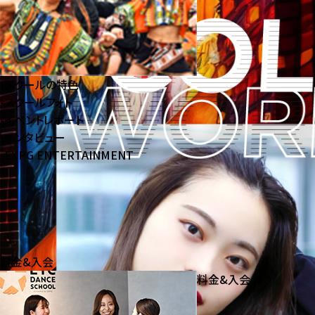
-
スクールの特色
-
スクールフォト
-
イベントレポート
-
インタビュー
-
EXPG ENTERTAINMENT
料金&入会
料金&入会