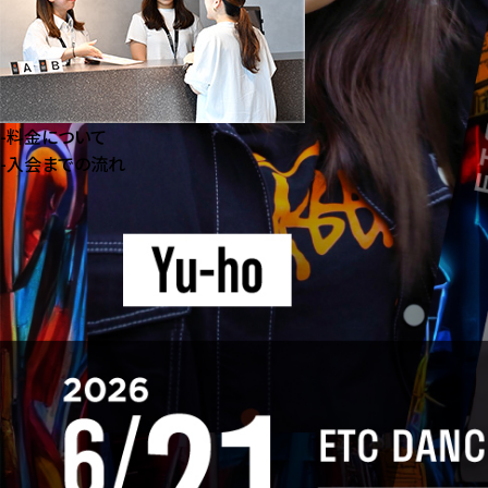
-
料⾦について
-
⼊会までの流れ