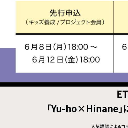
E
「Yu-ho×Hinan
人気講師によるコ