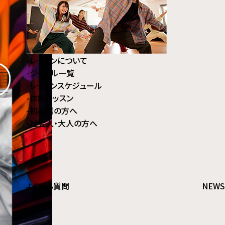
-
レッスンについて
-
ジャンル⼀覧
-
レッスンスケジュール
-
体験レッスン
-
初⼼者の⽅へ
-
社会⼈・⼤⼈の⽅へ
よくある質問
NEWS