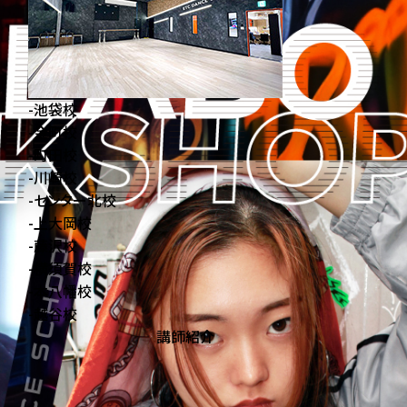
-
池袋校
-
金町校
-
町田校
-
川崎校
-
センター北校
-
上大岡校
-
藤沢校
-
横須賀校
-
本八幡校
-
越谷校
講師紹介