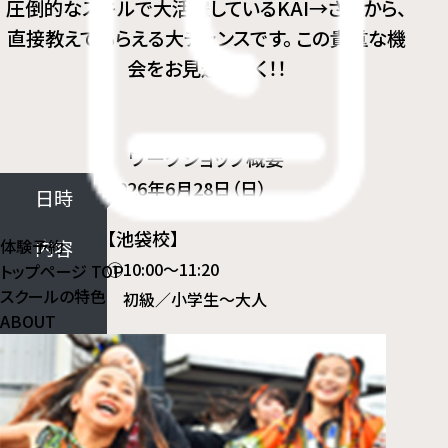
圧倒的なスキルで大活躍しているKAI→さんから、
直接教えてもらえる大チャンスです。 この貴重な機
会をお見逃しなく！！
ワークショップ概要
2026年6月28日（日）
日時
【池袋校】
体験予約
内容
①10:00～11:20
トップページ
TOP
スクールの特色
初級／小学生～大人
ABOUT
②11:40～13:00
中級／小学生～大人