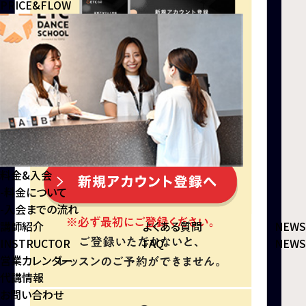
PRICE&FLOW
料金&入会
-
料⾦について
-
⼊会までの流れ
講師紹介
よくある質問
NEWS
INSTRUCTOR
FAQ
NEWS
営業カレンダー
代講情報
お問い合わせ