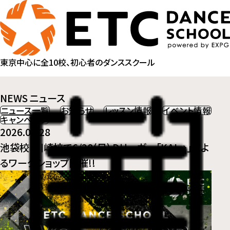
東京中心に全10校、初心者のダンススクール
NEWS
ニュース
ニュース一覧
お知らせ
レッスン情報
イベント情報
キャンペーン
2026.05.28
池袋校・川崎校で6/28(日) Dリーガー「KAI→」によ
るワークショップ開催!!