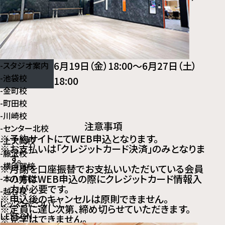
18:00
■一般申込
〔通常会員/非会員〕
6月19日（金）18:00～6月27日（土）
-
スタジオ案内
-
池袋校
18:00
-
金町校
-
町田校
-
川崎校
注意事項
-
センター北校
※予約サイトにてWEB申込となります。
-
上大岡校
※お支払いは「クレジットカード決済」のみとなりま
-
藤沢校
す。
-
横須賀校
※月謝を口座振替でお支払いいただいている会員
の方はWEB申込の際にクレジットカード情報入
-
本八幡校
力が必要です。
-
越谷校
※申込後のキャンセルは原則できません。
レッスンについて
※定員に達し次第、締め切らせていただきます。
LESSON
※見学はできません。