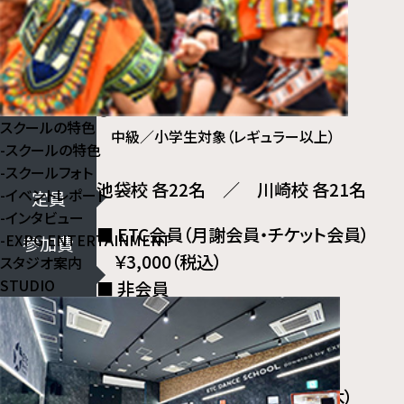
【川崎校】
①15:00～16:20
中級／中学生以上（キッズ選抜受講可）
②16:40～18:00
スクールの特色
中級／小学生対象（レギュラー以上）
-
スクールの特色
-
スクールフォト
池袋校 各22名 ／ 川崎校 各21名
-
イベントレポート
定員
-
インタビュー
■ ETC会員（月謝会員・チケット会員）
-
EXPG ENTERTAINMENT
参加費
￥3,000（税込）
スタジオ案内
STUDIO
■ 非会員
￥4,000（税込）
■先行申込
申込期間
〔キッズ養成/プロジェクト会員〕
6月15日（月）18:00～6月18日（木）