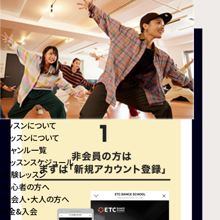
ご予約について
レッスンについて
-
レッスンについて
-
ジャンル⼀覧
-
レッスンスケジュール
-
体験レッスン
-
初⼼者の⽅へ
-
社会⼈・⼤⼈の⽅へ
料金&入会