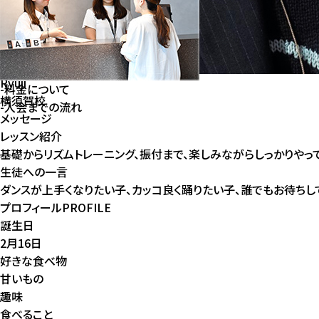
Ryuji
-
料⾦について
横須賀校
-
⼊会までの流れ
メッセージ
レッスン紹介
基礎からリズムトレーニング、振付まで、楽しみながらしっかりやっ
生徒への一言
ダンスが上手くなりたい子、カッコ良く踊りたい子、誰でもお待ちし
プロフィール
PROFILE
誕生日
2月16日
好きな食べ物
甘いもの
趣味
食べること