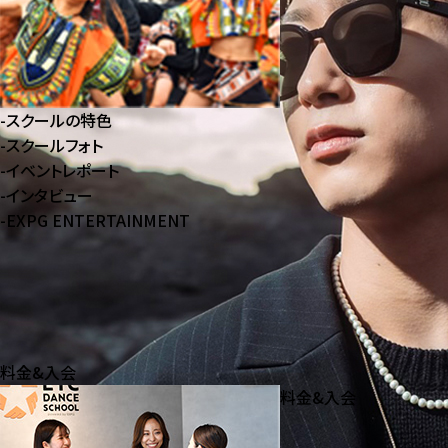
-
スクールの特色
-
スクールフォト
-
イベントレポート
-
インタビュー
-
EXPG ENTERTAINMENT
料金&入会
料金&入会