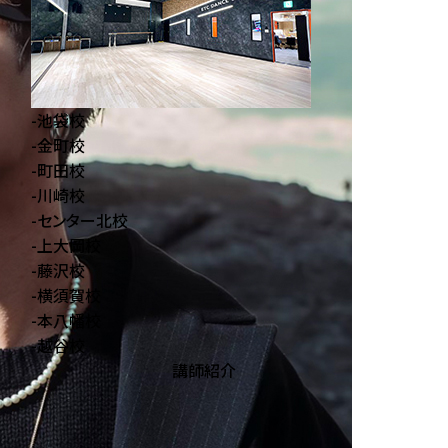
-
池袋校
-
金町校
-
町田校
-
川崎校
-
センター北校
-
上大岡校
-
藤沢校
-
横須賀校
-
本八幡校
-
越谷校
講師紹介