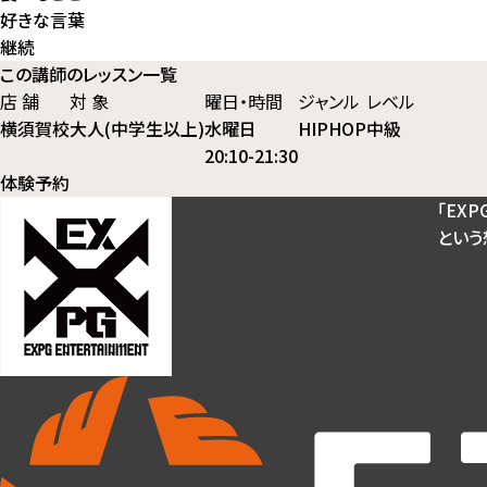
好きな言葉
継続
この講師のレッスン一覧
店 舗
対 象
曜日・時間
ジャンル
レベル
横須賀校
大人(中学生以上)
水曜日
HIPHOP
中級
20:10-21:30
体験予約
「EXP
という