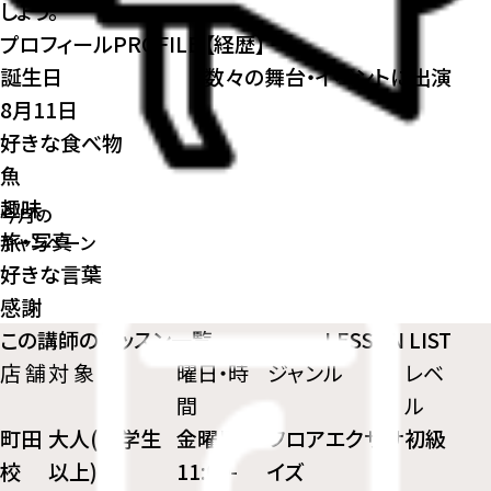
しょう。
プロフィール
PROFILE
【経歴】
誕生日
数々の舞台・イベントに出演
8月11日
好きな食べ物
魚
趣味
今月の
旅・写真
キャンペーン
好きな言葉
感謝
この講師のレッスン一覧
LESSON LIST
店 舗
対 象
曜日・時
ジャンル
レベ
間
ル
町田
大人(中学生
金曜日
フロアエクササ
初級
校
以上)
11:00-
イズ