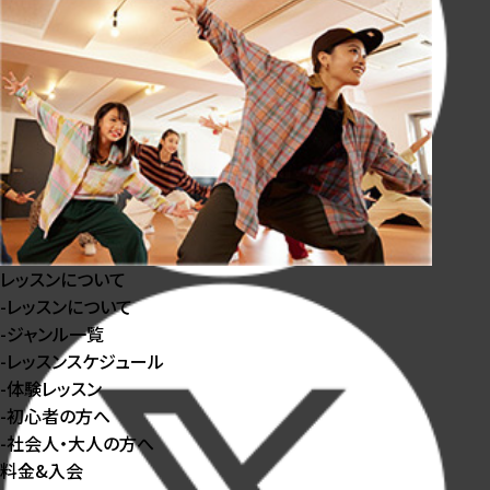
レッスンについて
-
レッスンについて
-
ジャンル⼀覧
-
レッスンスケジュール
-
体験レッスン
-
初⼼者の⽅へ
-
社会⼈・⼤⼈の⽅へ
料金&入会