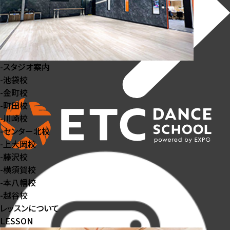
-
スタジオ案内
-
池袋校
-
金町校
-
町田校
-
川崎校
-
センター北校
-
上大岡校
-
藤沢校
-
横須賀校
-
本八幡校
-
越谷校
レッスンについて
LESSON