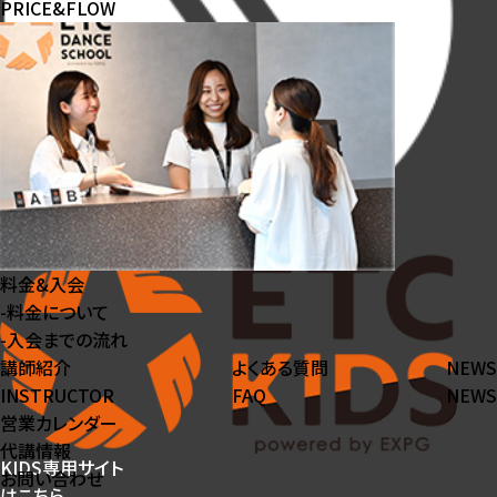
PRICE&FLOW
料金&入会
-
料⾦について
-
⼊会までの流れ
講師紹介
よくある質問
NEWS
INSTRUCTOR
FAQ
NEWS
営業カレンダー
代講情報
KIDS専用サイト
お問い合わせ
はこちら