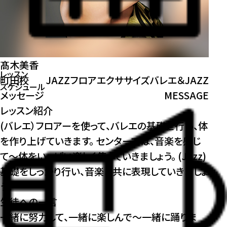
髙木美香
レッスン
町田校
JAZZ
フロアエクササイズ
バレエ＆JAZZ
スケジュール
メッセージ
MESSAGE
レッスン紹介
(バレエ）フロアーを使って、バレエの基礎を行い、体
を作り上げていきます。 センターでは、音楽を感じ
て～体をいっぱい楽しく使っていきましょう。 (Jazz)
基礎をしっかり行い、音楽と共に表現していきましょ
う。
生徒への一言
一緒に努力して、一緒に楽しんで～一緒に踊りま