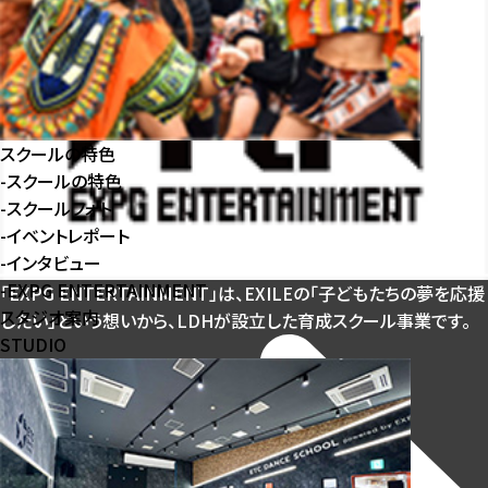
スクールの特色
-
スクールの特色
-
スクールフォト
-
イベントレポート
-
インタビュー
-
EXPG ENTERTAINMENT
「EXPG ENTERTAINMENT」は、EXILEの「⼦どもたちの夢を応援
スタジオ案内
したい」
という想いから、LDHが設⽴した育成スクール事業です。
STUDIO