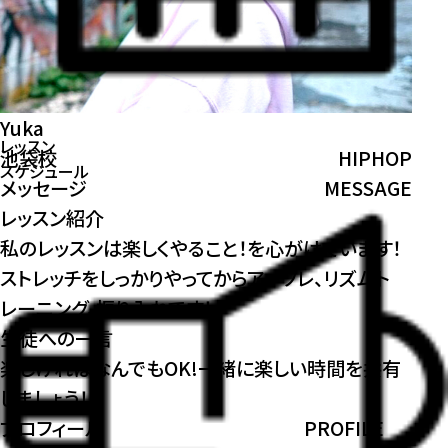
Yuka
レッスン
池袋校
HIPHOP
スケジュール
メッセージ
MESSAGE
レッスン紹介
私のレッスンは楽しくやること！を心がけています！
ストレッチをしっかりやってからアイソレ、リズムト
レーニング、振り入れです！
生徒への一言
楽しければなんでもOK!一緒に楽しい時間を共有
しましょう！
プロフィール
PROFILE