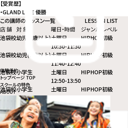
【受賞歴】
・GLAND LINE 優勝
この講師のレッスン一覧
LESSON LIST
店 舗
対 象
曜日・時間
ジャンル
レベル
池袋校
幼児(3歳以上)
土曜日
HIPHOP
初級
10:30-11:30
池袋校
幼児(3歳以上)
土曜日
HIPHOP
初級
11:40-12:40
体験予約
池袋校
小学生
土曜日
HIPHOP
初級
トップページ
TOP
12:50-13:50
スクールの特色
池袋校
小学生
土曜日
HIPHOP
初級
ABOUT
14:10-15:10
体験予約