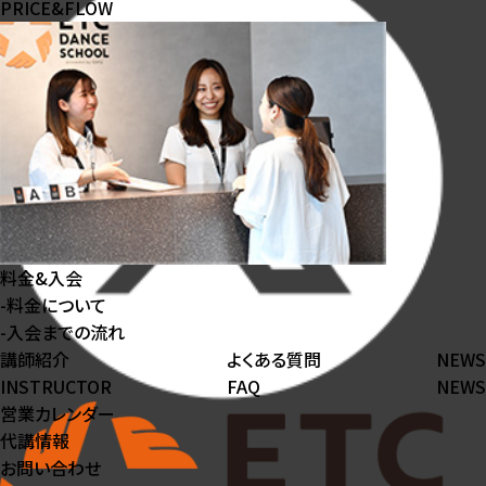
PRICE&FLOW
料金&入会
-
料⾦について
-
⼊会までの流れ
講師紹介
よくある質問
NEWS
INSTRUCTOR
FAQ
NEWS
営業カレンダー
代講情報
お問い合わせ