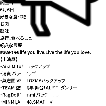
誕生日
6月6日
好きな食べ物
お肉
趣味
旅行、食べること
好きな言葉
今月の
Love the life you live.Live the life you love.
キャンペーン
【出演歴】
・Aira Mituki バックアップ
・清貴 バックアップ
・氣志團 VS DJ OZMAバックアップ
・TEAM 空想笑年 舞台「ALICE」ダンサー
・RagDoll Yummi バックアップ
・MINMI,AKB48,SMAP PV