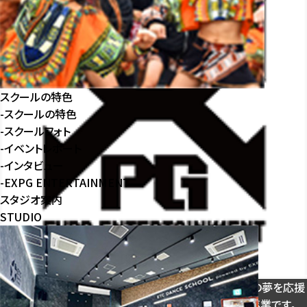
スクールの特色
-
スクールの特色
-
スクールフォト
-
イベントレポート
-
インタビュー
-
EXPG ENTERTAINMENT
スタジオ案内
STUDIO
「EXPG ENTERTAINMENT」は、EXILEの「⼦どもたちの夢を応援
したい」
という想いから、LDHが設⽴した育成スクール事業です。