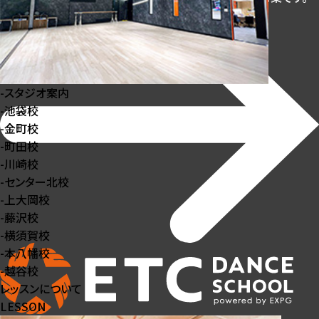
-
スタジオ案内
-
池袋校
-
金町校
-
町田校
-
川崎校
-
センター北校
-
上大岡校
-
藤沢校
-
横須賀校
-
本八幡校
-
越谷校
レッスンについて
LESSON