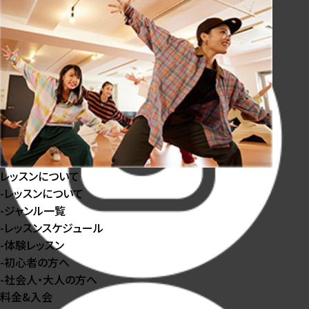
レッスンについて
-
レッスンについて
-
ジャンル⼀覧
-
レッスンスケジュール
-
体験レッスン
-
初⼼者の⽅へ
-
社会⼈・⼤⼈の⽅へ
料金&入会