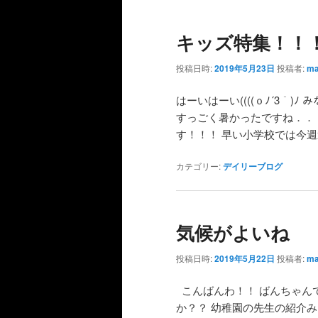
キッズ特集！！
投稿日時:
2019年5月23日
投稿者:
ma
はーいはーい((((ｏﾉ´3｀
すっごく暑かったですね．．
す！！！ 早い小学校では今週
カテゴリー:
デイリーブログ
気候がよいね
投稿日時:
2019年5月22日
投稿者:
ma
こんばんわ！！ ばんちゃん
か？？ 幼稚園の先生の紹介