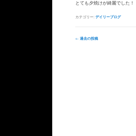
とても夕焼けが綺麗でした！
カテゴリー:
デイリーブログ
投
←
過去の投稿
稿
ナ
ビ
ゲ
ー
シ
ョ
ン