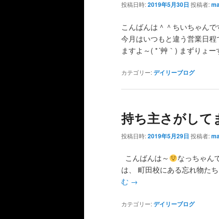
投稿日時:
2019年5月30日
投稿者:
ma
こんばんは＾＾ちいちゃんです
今月はいつもと違う営業日程
ますよ～( *´艸｀) まずりょ
カテゴリー:
デイリーブログ
持ち主さがして
投稿日時:
2019年5月29日
投稿者:
ma
こんばんは～
なっちゃん
は、 町田校にある忘れ物たちを
む
→
カテゴリー:
デイリーブログ