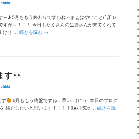
chida
～♪ 5月ももう終わりですわね～まぁはやいこと(ﾟДﾟ)ﾉ
ですが～！！！ 今日もたくさんの生徒さんが来てくれて
ーすけせ …
続きを読む
→
ます
chida
です
5月ももう終盤ですね…早い…(T⁻T) 本日のブログ
 紹介したいと思います！！！！&#x1f62c …
続きを読