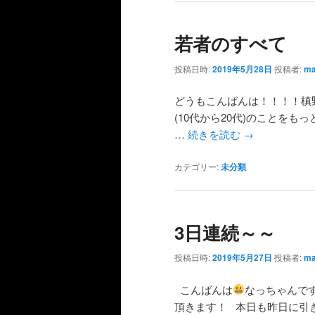
若者のすべて
投稿日時:
2019年5月28日
投稿者:
ma
どうもこんばんは！！！！槙
(10代から20代)のことを
…
続きを読む
→
カテゴリー:
未分類
3日連続～～
投稿日時:
2019年5月27日
投稿者:
ma
こんばんは
なっちゃんで
頂きます！ 本日も昨日に引