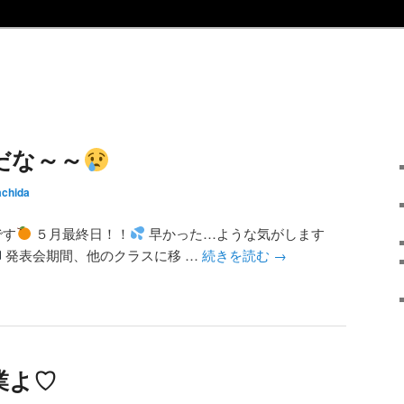
だな～～
chida
です
５月最終日！！
早かった…ような気がします
発表会期間、他のクラスに移 …
続きを読む
→
業よ♡