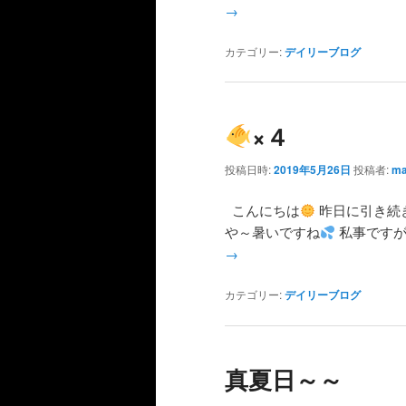
→
カテゴリー:
デイリーブログ
×４
投稿日時:
2019年5月26日
投稿者:
ma
こんにちは
昨日に引き続
や～暑いですね
私事ですが
→
カテゴリー:
デイリーブログ
真夏日～～