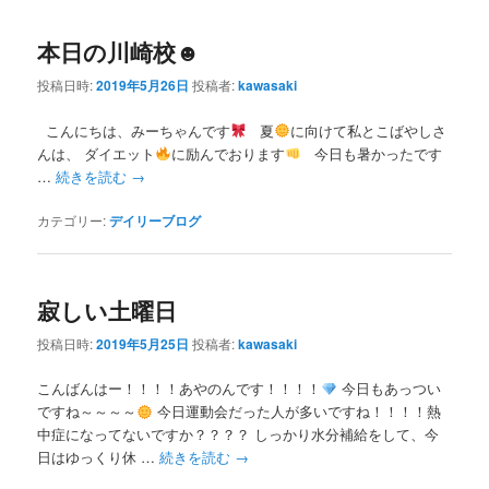
本日の川崎校☻
投稿日時:
2019年5月26日
投稿者:
kawasaki
こんにちは、みーちゃんです
夏
に向けて私とこばやしさ
んは、 ダイエット
に励んでおります
今日も暑かったです
…
続きを読む
→
カテゴリー:
デイリーブログ
寂しい土曜日
投稿日時:
2019年5月25日
投稿者:
kawasaki
こんばんはー！！！！あやのんです！！！！
今日もあっつい
ですね～～～～
今日運動会だった人が多いですね！！！！熱
中症になってないですか？？？？ しっかり水分補給をして、今
日はゆっくり休 …
続きを読む
→