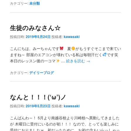
カテゴリー:
未分類
生徒のみなさん☆
投稿日時:
2019年5月24日
投稿者:
kawasaki
こんにちは、みーちゃんです
夏
がもうすぐそこまで来てい
ますね～ 部屋のエアコンが壊れている私は毎朝汗だく
です笑
本日のレッスン後の一コマ
…
続きを読む
→
カテゴリー:
デイリーブログ
なんと！！！(‘ω’)ノ
投稿日時:
2019年5月23日
投稿者:
kawasaki
こんばんわ～！ 5月より南越谷校より川崎校へ異動してきました
が 木曜日に受付にいるのが初！！！ なので、とっても楽しみに
受付におりましたｗ 初だったために、お初の方もいらっしゃっ