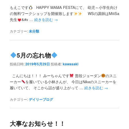
もえこです
HAPPY MAMA FESTAにて、 幼児～小学生向け
の無料ワークショップを開催致します
WSの講師はMiiiSa
先生
&#x …
続きを読む
→
カテゴリー:
未分類
5月の忘れ物
投稿日時:
2019年5月29日
投稿者:
kawasaki
こんにちは！！！ みーちゃんです
普段ジョーダン
のスニ
ーカー
を履いている小林さんが、 今日はNikeのスニーカーを
履いていて、 そこから話が盛り上がって …
続きを読む
→
カテゴリー:
デイリーブログ
大事なお知らせ！！