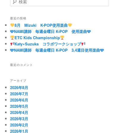
ゲ
索
ー
シ
最近の投稿
ョ
8月 Mizuki K-POP使用楽曲
ン
🩵NAMI講師 毎週金曜日 K-POP 使用楽曲🩵
ETC Kids Championship
Katy×Suzuka コラボワークショップ
🩵NAMI講師 毎週金曜日 K-POP 3,4週目使用楽曲🩵
最近のコメント
アーカイブ
2026年8月
2026年7月
2026年6月
2026年5月
2026年4月
2026年3月
2026年2月
2026年1月