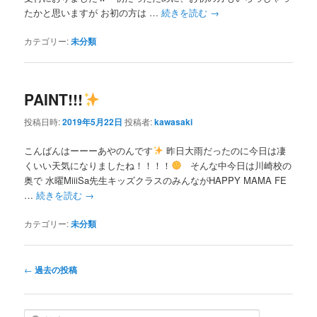
たかと思いますが お初の方は …
続きを読む
→
カテゴリー:
未分類
PAINT!!!
投稿日時:
2019年5月22日
投稿者:
kawasaki
こんばんはーーーあやのんです
昨日大雨だったのに今日は凄
くいい天気になりましたね！！！！
そんな中今日は川崎校の
奥で 水曜MiiiSa先生キッズクラスのみんながHAPPY MAMA FE
…
続きを読む
→
カテゴリー:
未分類
投
←
過去の投稿
稿
ナ
ビ
検