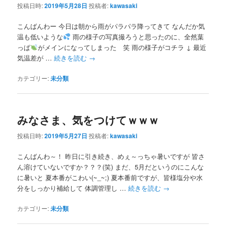
投稿日時:
2019年5月28日
投稿者:
kawasaki
こんばんわー 今日は朝から雨がパラパラ降ってきて なんだか気
温も低いような
雨の様子の写真撮ろうと思ったのに、全然葉
っぱ
がメインになってしまった 笑 雨の様子がコチラ ↓ 最近
気温差が …
続きを読む
→
カテゴリー:
未分類
みなさま、気をつけてｗｗｗ
投稿日時:
2019年5月27日
投稿者:
kawasaki
こんばんわ～！ 昨日に引き続き、めぇ～っちゃ暑いですが 皆さ
ん溶けていないですか？？？(笑) まだ、5月だというのにこんな
に暑いと 夏本番がこわい(~_~;) 夏本番前ですが、皆様塩分や水
分をしっかり補給して 体調管理し …
続きを読む
→
カテゴリー:
未分類