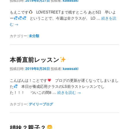
投稿日時:
2019年8月27日
投稿者:
kawasaki
もえこです
LOVESTREETまで残すところ あと5日 早いよ
ー
ということで、今週は全クラスが、 LO …
続きを読
む
→
カテゴリー:
未分類
本番直前レッスン
投稿日時:
2019年8月26日
投稿者:
kawasaki
こんばんは！ことです
ブログの更新が遅くなってしまいまし
た
本日が養成応用クラスのLS前ラストレッスンでし
た！！！ ついこの間8 …
続きを読む
→
カテゴリー:
デイリーブログ
姉妹？親子？