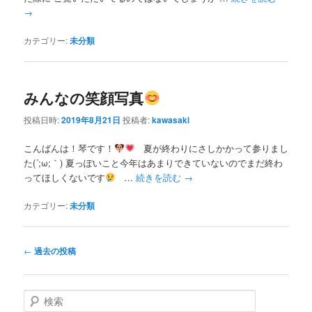
→
カテゴリー:
未分類
みんなの笑顔写真
投稿日時:
2019年8月21日
投稿者:
kawasaki
こんばんは！琴です！
夏が終わりにさしかかって参りまし
た(´;ω;｀) 夏っぽいこと今年はあまりできていないのでまだ終わ
ってほしくないです
…
続きを読む
→
カテゴリー:
未分類
投
←
過去の投稿
稿
ナ
ビ
検
ゲ
索