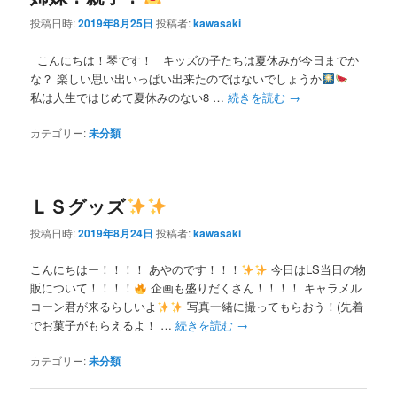
投稿日時:
2019年8月25日
投稿者:
kawasaki
こんにちは！琴です！ キッズの子たちは夏休みが今日までか
な？ 楽しい思い出いっぱい出来たのではないでしょうか
私は人生ではじめて夏休みのない8 …
続きを読む
→
カテゴリー:
未分類
ＬＳグッズ
投稿日時:
2019年8月24日
投稿者:
kawasaki
こんにちはー！！！！ あやのです！！！
今日はLS当日の物
販について！！！！
企画も盛りだくさん！！！！ キャラメル
コーン君が来るらしいよ
写真一緒に撮ってもらおう！(先着
でお菓子がもらえるよ！ …
続きを読む
→
カテゴリー:
未分類