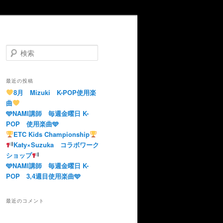
検
索
最近の投稿
8月 Mizuki K-POP使用楽
曲
🩵NAMI講師 毎週金曜日 K-
POP 使用楽曲🩵
ETC Kids Championship
Katy×Suzuka コラボワーク
ショップ
🩵NAMI講師 毎週金曜日 K-
POP 3,4週目使用楽曲🩵
最近のコメント