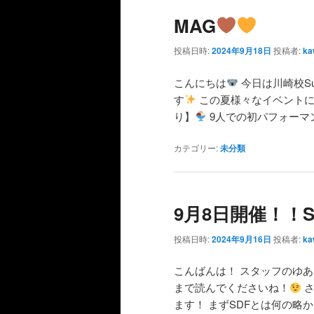
MAG
投稿日時:
2024年9月18日
投稿者:
ka
こんにちは
今日は川崎校S
す
この夏様々なイベントに
り】
9人での初パフォーマ
カテゴリー:
未分類
9月8日開催！！S
投稿日時:
2024年9月16日
投稿者:
ka
こんばんは！ スタッフのゆ
まで読んでくださいね！
さ
ます！ まずSDFとは何の略か