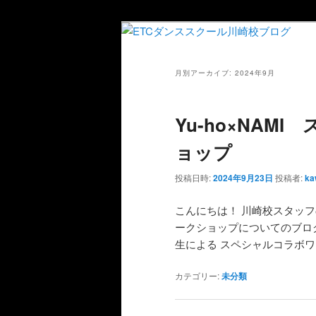
月別アーカイブ:
2024年9月
Yu-ho×NAM
ョップ
投稿日時:
2024年9月23日
投稿者:
ka
こんにちは！ 川崎校スタッ
ークショップについてのブログ
生による スペシャルコラボワ
カテゴリー:
未分類