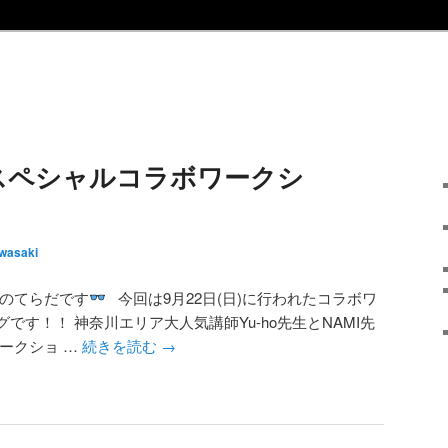
I スペシャルコラボワークシ
wasaki
フのてらだです
今回は9月22日(日)に行われたコラボワ
です！！ 神奈川エリア大人気講師Yu-ho先生とNAMI先
ークショ …
続きを読む
→