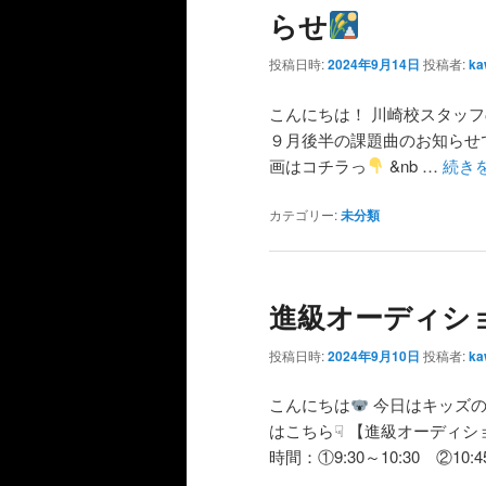
らせ
投稿日時:
2024年9月14日
投稿者:
ka
こんにちは！ 川崎校スタッ
９月後半の課題曲のお知らせです！
画はコチラっ
&nb …
続き
カテゴリー:
未分類
進級オーディシ
投稿日時:
2024年9月10日
投稿者:
ka
こんにちは
今日はキッズの
はこちら☟ 【進級オーディショ
時間：①9:30～10:30 ②10:4