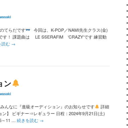
wasaki
フのてらだです
今回は、K-POP／NAMI先生クラス(金)
 課題曲は LE SSERAFIM ‘CRAZY‘です 練習動
を読む
→
ョン
wasaki
みんなに『進級オーディション』のお知らせです
詳細
ン】 ビギナー⇒レギュラー 日程：2024年9月21日(土)
5～11 …
続きを読む
→