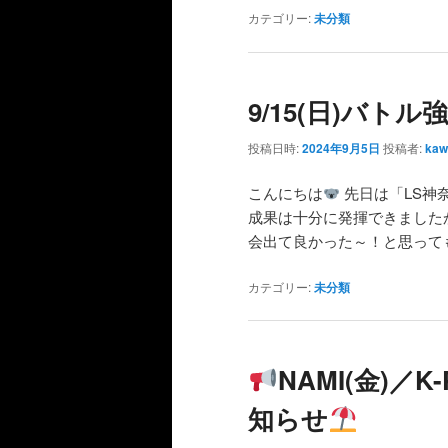
カテゴリー:
未分類
9/15(日)バト
投稿日時:
2024年9月5日
投稿者:
kaw
こんにちは
先日は「LS神
成果は十分に発揮できました
会出て良かった～！と思って
カテゴリー:
未分類
NAMI(金)／
知らせ