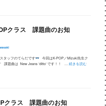
K-POPクラス 課題曲のお知
wasaki
校スタッフのてらだです
今回はK-POP／Mizuki先生ク
曲は New Jeans ‘ditto‘ です！！ …
続きを読む
-POPクラス 課題曲のお知