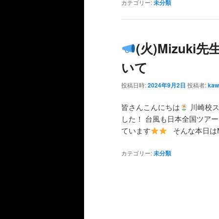
カテゴリー:
未分類
(火)Mizuk
いて
投稿日時:
2024年9月2日
投稿者:
kaw
皆さんこんにちは
川崎校ス
した！ 台風も日本全国ツア
ています
そんな本日はMi
カテゴリー:
未分類