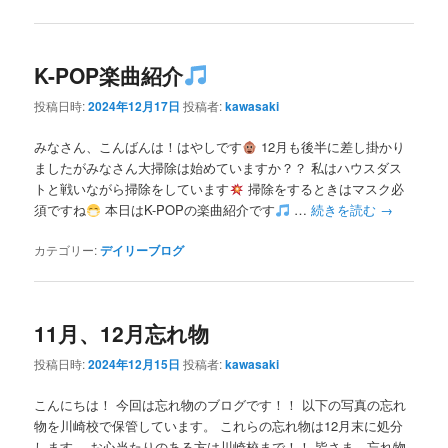
K-POP楽曲紹介
投稿日時:
2024年12月17日
投稿者:
kawasaki
みなさん、こんばんは！はやしです
12月も後半に差し掛かり
ましたがみなさん大掃除は始めていますか？？ 私はハウスダス
トと戦いながら掃除をしています
掃除をするときはマスク必
須ですね
本日はK-POPの楽曲紹介です
…
続きを読む
→
カテゴリー:
デイリーブログ
11月、12月忘れ物
投稿日時:
2024年12月15日
投稿者:
kawasaki
こんにちは！ 今回は忘れ物のブログです！！ 以下の写真の忘れ
物を川崎校で保管しています。 これらの忘れ物は12月末に処分
します。 お心当たりのある方は川崎校まで！！ 皆さま、忘れ物