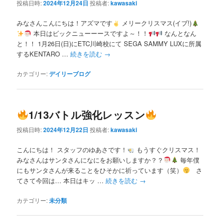
投稿日時:
2024年12月24日
投稿者:
kawasaki
みなさんこんにちは！アズマです
メリークリスマス(イブ!)
本日はビックニューーースですよ～！！
なんとなん
と！！ 1月26日(日)にETC川崎校にて SEGA SAMMY LUXに所属
するKENTARO …
続きを読む
→
カテゴリー:
デイリーブログ
1/13バトル強化レッスン
投稿日時:
2024年12月22日
投稿者:
kawasaki
こんにちは！ スタッフのゆあさです！
もうすぐクリスマス！
みなさんはサンタさんになにをお願いしますか？？
毎年僕
にもサンタさんが来ることをひそかに祈っています（笑）
さ
てさて今回は… 本日はキッ …
続きを読む
→
カテゴリー:
未分類