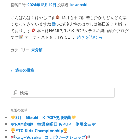
投稿日時:
2024年12月12日
投稿者:
kawasaki
こんばんは！はやしです
12月も中旬に差し掛かりどんどん寒
くなってきていますね
末端冷え性のはやしは毎日冷えと戦っ
ております
本日はNAMI先生のK-POPクラスの楽曲紹介ブログ
です
アーティスト名：TWICE …
続きを読む
→
カテゴリー:
未分類
投
←
過去の投稿
稿
ナ
ビ
検
ゲ
索
ー
シ
最近の投稿
ョ
8月 Mizuki K-POP使用楽曲
ン
🩵NAMI講師 毎週金曜日 K-POP 使用楽曲🩵
ETC Kids Championship
Katy×Suzuka コラボワークショップ